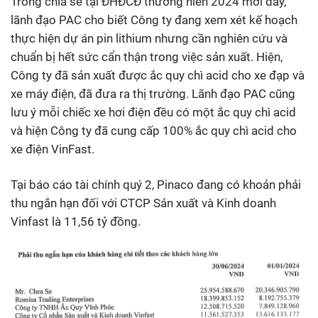
Trong chia sẻ tại ĐHĐCĐ thường niên 2024 mới đây,
lãnh đạo PAC cho biết Công ty đang xem xét kế hoạch
thực hiện dự án pin lithium nhưng cần nghiên cứu và
chuẩn bị hết sức cẩn thận trong việc sản xuất. Hiện,
Công ty đã sản xuất được ắc quy chì acid cho xe đạp và
xe máy điện, đã đưa ra thị trường. Lãnh đạo PAC cũng
lưu ý mỗi chiếc xe hơi điện đều có một ắc quy chì acid
và hiện Công ty đã cung cấp 100% ắc quy chì acid cho
xe điện VinFast.
Tại báo cáo tài chính quý 2, Pinaco đang có khoản phải
thu ngắn hạn đối với CTCP Sản xuất và Kinh doanh
Vinfast là 11,56 tỷ đồng.