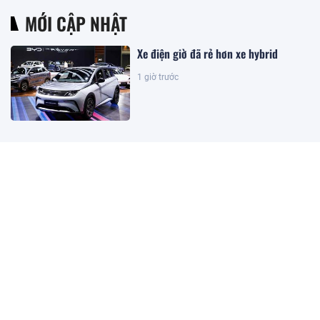
MỚI CẬP NHẬT
Xe điện giờ đã rẻ hơn xe hybrid
1 giờ trước
Sửa Luật Dầu khí: Đảm bảo luật có
sức sống và khả năng cạnh tranh
2 giờ trước
Kết quả xổ số Vietlott ngày
8/8/2026
3 giờ trước