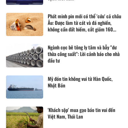
Phát minh pin mới có thể 'cứu' cả châu
Âu: Được làm từ cát và đá nghiền,
không cần đất hiếm, cắt giảm 160...
Ngành cọc bê tông ly tâm và bẫy "dư
thừa công suất": Lời cảnh báo cho nhà
đầu tư
Mỹ đón tin không vui từ Hàn Quốc,
Nhật Bản
'Khách sộp' mua gạo báo tin vui đến
Việt Nam, Thái Lan