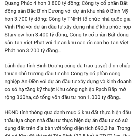
Quang Phúc 4 hơn 3.800 tỷ đồng; Công ty cổ phần Bất
động sản Bắc Bình Dương với dự án khu nhà ở Bình Mỹ
hơn 3.700 tỷ đồng; Công ty TNHH tổ chức nhà quốc gia
Vĩnh Phú với dự án đầu tư xây dựng nhà ở khu phức hợp
Starview hơn 3.400 tỷ đồng; Công ty cổ phần Bất động
sản Tân Việt Phát với dự án khu cao ốc căn hộ Tân Việt
Phát hơn 3.200 tỷ đồng…
Lãnh đạo tỉnh Bình Dương cũng đã trao quyết định chấp
thuận chủ trương đầu tư cho Công ty cổ phần công
nghiệp An Điền với dự án đầu tư xây dựng và kinh doanh
cơ sở hạ tầng kỹ thuật Khu công nghiệp Rạch Bắp mở
rộng 360ha, có tổng vốn đầu tư hơn 1.000 tỷ đồng...
HĐND tỉnh thông qua danh mục 6 khu đất thực hiện đấu
thầu lựa chọn nhà đầu tư thực hiện dự án đầu tư có sử
dụng đất trên địa bàn với tổng diện tích 693,3 ha. Trong
đó có Khu đô thị mới Tân Bình (32,5 ha) ở TP Dĩ An; Khu