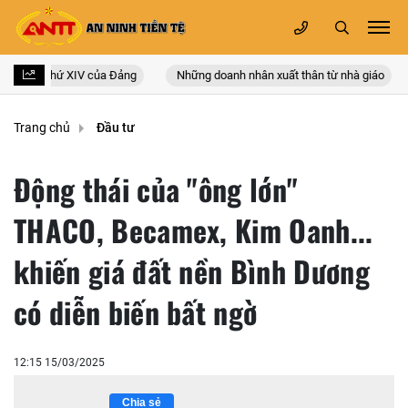
uốc lần thứ XIV của Đảng
Những doanh nhân xuất thân từ nhà giáo
Trang chủ
Đầu tư
Động thái của "ông lớn"
THACO, Becamex, Kim Oanh...
khiến giá đất nền Bình Dương
có diễn biến bất ngờ
12:15 15/03/2025
Chia sẻ