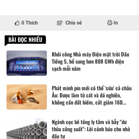
0
Thích
Chia sẻ
In
BÀI ĐỌC NHIỀU
Khởi công Nhà máy Điện mặt trời Dầu
Tiếng 5, bổ sung hơn 808 GWh điện
sạch mỗi năm
Phát minh pin mới có thể 'cứu' cả châu
Âu: Được làm từ cát và đá nghiền,
không cần đất hiếm, cắt giảm 160...
Ngành cọc bê tông ly tâm và bẫy "dư
thừa công suất": Lời cảnh báo cho nhà
đầu tư