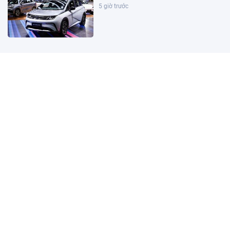
5 giờ trước
Kết quả xổ số Vietlott ngày
8/8/2026
1 giờ trước
Khoan sâu 4.700 mét xuống đáy biển,
phát hiện mỏ dầu khí trữ lượng 500
triệu m3 ngoài khơi Việt Nam
1 giờ trước
Kết quả xổ số miền Bắc hôm nay
ngày 8/8/2026
1 giờ trước