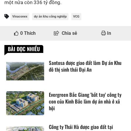
một nửa còn 336 tỷ đồng.
Vinaconex
dự án khu công nghiệp
VCG
0
Thích
Chia sẻ
In
BÀI ĐỌC NHIỀU
Santosa được giao đất làm Dự án Khu
đô thị sinh thái Đại An
Evergreen Bắc Giang 'bắt tay' công ty
con của Kinh Bắc làm dự án nhà ở xã
hội
Công ty Thái Hà được giao đất tại