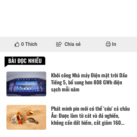
0
Thích
Chia sẻ
In
BÀI ĐỌC NHIỀU
Khởi công Nhà máy Điện mặt trời Dầu
Tiếng 5, bổ sung hơn 808 GWh điện
sạch mỗi năm
Phát minh pin mới có thể 'cứu' cả châu
Âu: Được làm từ cát và đá nghiền,
không cần đất hiếm, cắt giảm 160...