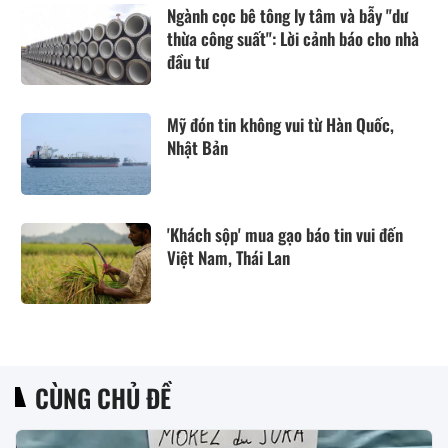
Ngành cọc bê tông ly tâm và bẫy "dư
thừa công suất": Lời cảnh báo cho nhà
đầu tư
Mỹ đón tin không vui từ Hàn Quốc,
Nhật Bản
'Khách sộp' mua gạo báo tin vui đến
Việt Nam, Thái Lan
CÙNG CHỦ ĐỀ