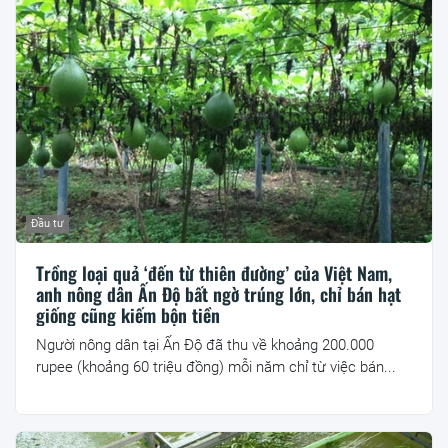
Đầu tư
Trồng loại quả ‘đến từ thiên đường’ của Việt Nam,
anh nông dân Ấn Độ bất ngờ trúng lớn, chỉ bán hạt
giống cũng kiếm bộn tiền
Người nông dân tại Ấn Độ đã thu về khoảng 200.000
rupee (khoảng 60 triệu đồng) mỗi năm chỉ từ việc bán...