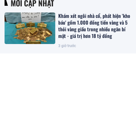
MỚI CẬP NHẬT
Khám xét ngôi nhà cổ, phát hiện 'kho
báu' gồm 1.000 đồng tiền vàng và 5
thỏi vàng giấu trong nhiều ngăn bí
mật - giá trị hơn 18 tỷ đồng
3 giờ trước
Trồng loại quả ‘đến từ thiên đường’
của Việt Nam, anh nông dân Ấn Độ
bất ngờ trúng lớn, chỉ bán hạt giống
cũng kiếm bộn tiền
3 giờ trước
'Trái cây hạnh phúc' của Việt Nam
được người Trung Quốc, Nhật Bản cực
mê, hàng loạt đại gia chạy đua mở
rộng diện tích