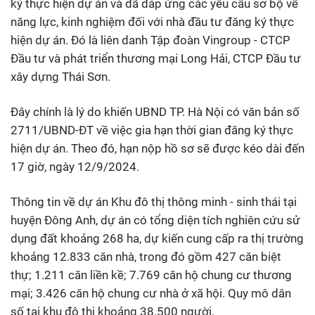
ký thực hiện dự án và đã đáp ứng các yêu cầu sơ bộ về
năng lực, kinh nghiệm đối với nhà đầu tư đăng ký thực
hiện dự án. Đó là liên danh Tập đoàn Vingroup - CTCP
Đầu tư và phát triển thương mại Long Hải, CTCP Đầu tư
xây dựng Thái Sơn.
Đây chính là lý do khiến UBND TP. Hà Nội có văn bản số
2711/UBND-ĐT về việc gia hạn thời gian đăng ký thực
hiện dự án. Theo đó, hạn nộp hồ sơ sẽ được kéo dài đến
17 giờ, ngày 12/9/2024.
Thông tin về dự án Khu đô thị thông minh - sinh thái tại
huyện Đông Anh, dự án có tổng diện tích nghiên cứu sử
dụng đất khoảng 268 ha, dự kiến cung cấp ra thị trường
khoảng 12.833 căn nhà, trong đó gồm 427 căn biệt
thự; 1.211 căn liền kề; 7.769 căn hộ chung cư thương
mại; 3.426 căn hộ chung cư nhà ở xã hội. Quy mô dân
số tại khu đô thị khoảng 38.500 người.