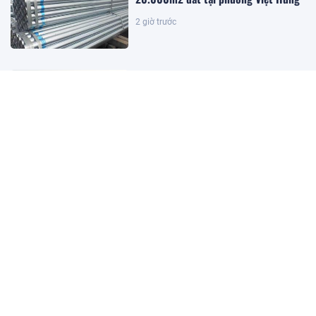
2 giờ trước
Đặc khu lớn nhất Việt Nam sắp xuất
hiện một công trình cạnh sân bay
quy mô hàng đầu, phục vụ tới 50
triệu hành khách
1 giờ trước
Giám đốc Alibaba.com khu vực:
Doanh nghiệp Việt vẫn đối mặt 3
điểm nghẽn khi bán hàng toàn cầu
44 phút trước
Bộ Tài chính nói gì về tình trạng
‘lương chưa tăng, giá đã chạy trước’?