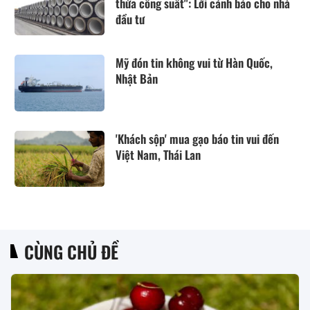
thừa công suất": Lời cảnh báo cho nhà
đầu tư
Mỹ đón tin không vui từ Hàn Quốc,
Nhật Bản
'Khách sộp' mua gạo báo tin vui đến
Việt Nam, Thái Lan
CÙNG CHỦ ĐỀ