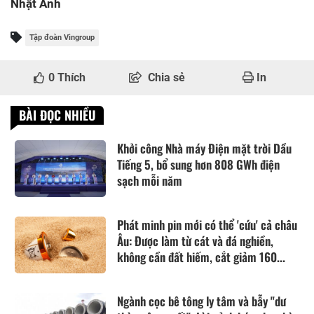
Nhật Anh
Tập đoàn Vingroup
0
Thích
Chia sẻ
In
BÀI ĐỌC NHIỀU
Khởi công Nhà máy Điện mặt trời Dầu
Tiếng 5, bổ sung hơn 808 GWh điện
sạch mỗi năm
Phát minh pin mới có thể 'cứu' cả châu
Âu: Được làm từ cát và đá nghiền,
không cần đất hiếm, cắt giảm 160...
Ngành cọc bê tông ly tâm và bẫy "dư