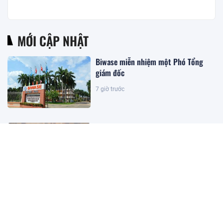
MỚI CẬP NHẬT
Biwase miễn nhiệm một Phó Tổng
giám đốc
7 giờ trước
Thay sàn bếp căn nhà, cặp vợ chồng
bất ngờ đào trúng kho báu 'khủng':
Tuổi đời hơn 300 năm, được đấu giá
gần 27 tỷ đồng
7 giờ trước
Hơn 106.000 tỷ đồng trái phiếu
doanh nghiệp đến hạn trong 5 tháng