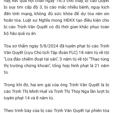
hay, kết quả hội chẩn ngày 14/3 cho thấy, bị cáo Quyết
bị suy tim cấp độ 3, bị cáo mắc nhiều bệnh, nguy kịch
đến tính mạng, không đủ sức khỏe để dự tòa nên xin
hoãn tòa. Luật sư Nghĩa mong HĐXX tạo điều kiện cho
bị cáo Trịnh Văn Quyết có đủ thời gian khắc phục toàn
bộ hậu quả vụ án.
Tòa sơ thẩm ngày 5/8/2024 đã tuyên phạt bị cáo Trịnh
Văn Quyết (cựu Chủ tịch Tập đoàn FLC) 18 năm tù về tội
"Lừa đảo chiếm đoạt tài sản", 3 năm tù về tội "Thao túng
thị trường chứng khoán", tổng hợp hình phạt là 21 năm
tù.
Trong khi đó, hai em gái của ông Trịnh Văn Quyết là bị
cáo Trịnh Thị Minh Huế và Trịnh Thị Thúy Nga lần lượt bị
tuyên phạt 14 và 8 năm tù.
Theo trình bày của bị cáo Trịnh Văn Quyết tại phiên tòa