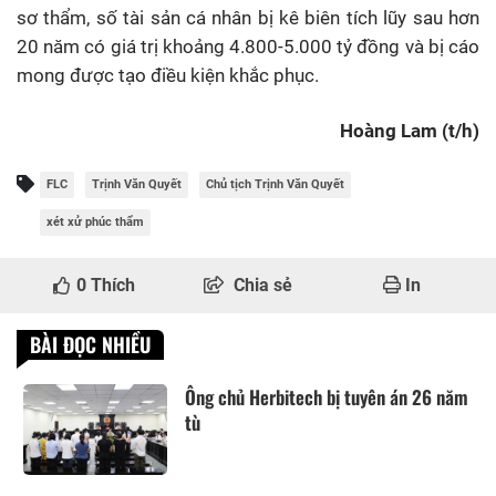
sơ thẩm, số tài sản cá nhân bị kê biên tích lũy sau hơn
20 năm có giá trị khoảng 4.800-5.000 tỷ đồng và bị cáo
mong được tạo điều kiện khắc phục.
Hoàng Lam (t/h)
FLC
Trịnh Văn Quyết
Chủ tịch Trịnh Văn Quyết
xét xử phúc thẩm
0
Thích
Chia sẻ
In
BÀI ĐỌC NHIỀU
Ông chủ Herbitech bị tuyên án 26 năm
tù