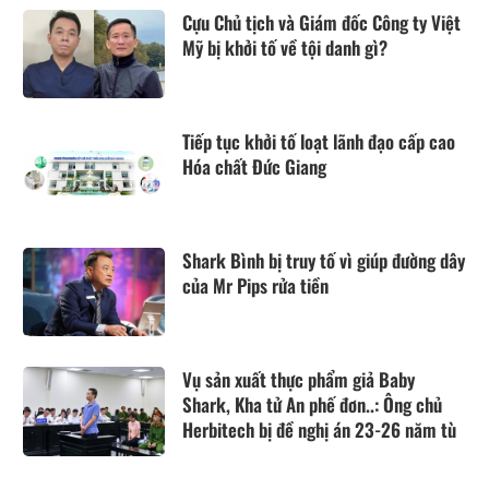
Cựu Chủ tịch và Giám đốc Công ty Việt
Mỹ bị khởi tố về tội danh gì?
Tiếp tục khởi tố loạt lãnh đạo cấp cao
Hóa chất Đức Giang
Shark Bình bị truy tố vì giúp đường dây
của Mr Pips rửa tiền
Vụ sản xuất thực phẩm giả Baby
Shark, Kha tử An phế đơn..: Ông chủ
Herbitech bị đề nghị án 23-26 năm tù