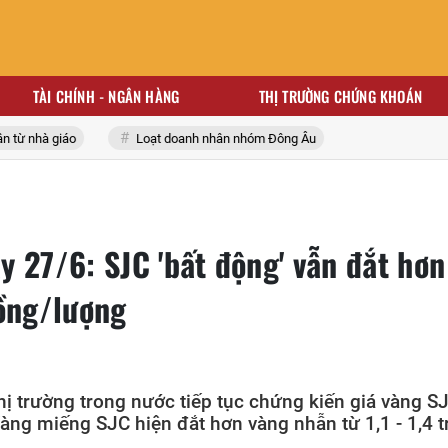
TÀI CHÍNH - NGÂN HÀNG
THỊ TRƯỜNG CHỨNG KHOÁN
 nhà giáo
Loạt doanh nhân nhóm Đông Âu
 27/6: SJC 'bất động' vẫn đắt hơn
đồng/lượng
hị trường trong nước tiếp tục chứng kiến giá vàng S
Vàng miếng SJC hiện đắt hơn vàng nhẫn từ 1,1 - 1,4 t