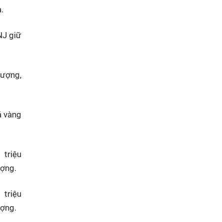
.
NJ giữ
lượng,
á vàng
triệu
ượng.
triệu
ượng.