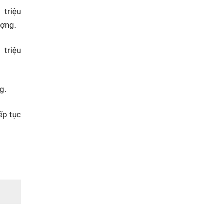
triệu
ượng.
triệu
g.
ếp tục