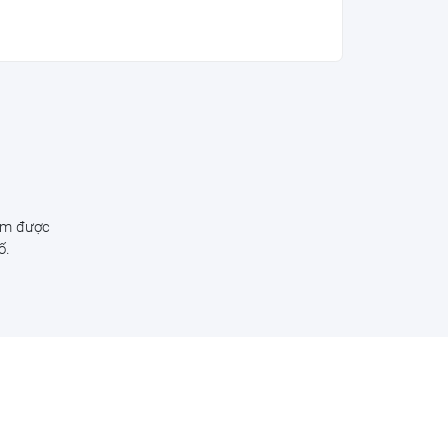
am được
ố.
 xổ số