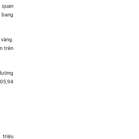
n quan
n bang
 vàng.
n trên
 lường
105,94
triệu