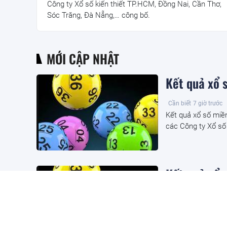
Công ty Xổ số kiến thiết TP.HCM, Đồng Nai, Cần Thơ,
Sóc Trăng, Đà Nẵng,… công bố.
MỚI CẬP NHẬT
Kết quả xổ
Cần biết
7 giờ trước
Kết quả xổ số mi
các Công ty Xổ số
Kết quả xổ 
Cần biết
7 giờ trước
Kết quả xổ số miề
miền Bắc hôm nay 