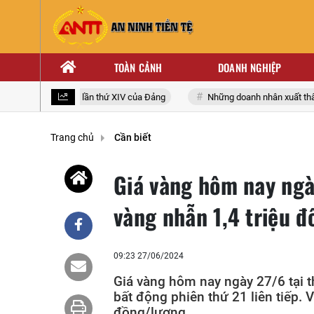
TOÀN CẢNH
DOANH NGHIỆP
i biểu toàn quốc lần thứ XIV của Đảng
Những doanh nhân xuất thân từ
Trang chủ
Cần biết
Giá vàng hôm nay ngày
vàng nhẫn 1,4 triệu 
09:23 27/06/2024
Giá vàng hôm nay ngày 27/6 tại t
bất động phiên thứ 21 liên tiếp. 
đồng/lượng.