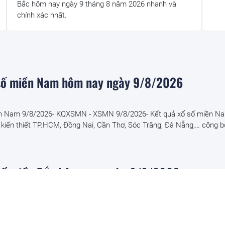
Bắc hôm nay ngày 9 tháng 8 năm 2026 nhanh và
chính xác nhất.
 số miền Nam hôm nay ngày 9/8/2026
ền Nam 9/8/2026- KQXSMN - XSMN 9/8/2026- Kết quả xổ số miền N
 kiến thiết TP.HCM, Đồng Nai, Cần Thơ, Sóc Trăng, Đà Nẵng,… công b
số miền Bắc hôm nay ngày 9/8/2026
n Bắc 9/8 - KQXSMB - XSMB 9/8/2026- Tường thuật trực tiếp kết quả
ngày 9 tháng 8 năm 2026 nhanh và chính xác nhất.