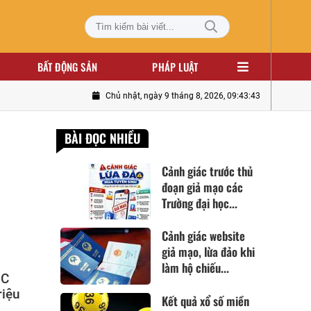
BẤT ĐỘNG SẢN
PHÁP LUẬT
Chủ nhật, ngày 9 tháng 8, 2026, 09:43:44
BÀI ĐỌC NHIỀU
Cảnh giác trước thủ
đoạn giả mạo các
Trường đại học...
Cảnh giác website
giả mạo, lừa đảo khi
làm hộ chiếu...
JC
riệu
Kết quả xổ số miền