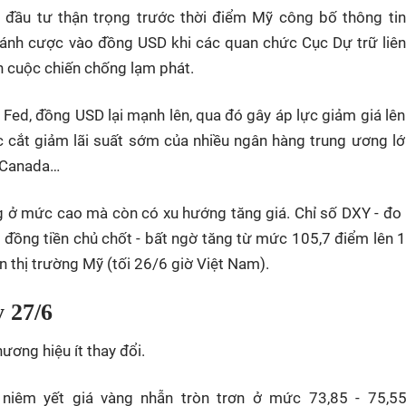
 đầu tư thận trọng trước thời điểm Mỹ công bố thông ti
n đánh cược vào đồng USD khi các quan chức Cục Dự trữ liê
h cuộc chiến chống lạm phát.
Fed, đồng USD lại mạnh lên, qua đó gây áp lực giảm giá lên
 cắt giảm lãi suất sớm của nhiều ngân hàng trung ương lớ
à Canada…
 ở mức cao mà còn có xu hướng tăng giá. Chỉ số DXY - đo
 đồng tiền chủ chốt - bất ngờ tăng từ mức 105,7 điểm lên 
n thị trường Mỹ (tối 26/6 giờ Việt Nam).
 27/6
ương hiệu ít thay đổi.
iêm yết giá vàng nhẫn tròn trơn ở mức 73,85 - 75,55 