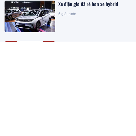
Xe điện giờ đã rẻ hơn xe hybrid
6 giờ trước
Kết quả xổ số Vietlott ngày
8/8/2026
2 giờ trước
Khoan sâu 4.700 mét xuống đáy biển,
phát hiện mỏ dầu khí trữ lượng 500
triệu m3 ngoài khơi Việt Nam
2 giờ trước
Kết quả xổ số miền Bắc hôm nay
ngày 8/8/2026