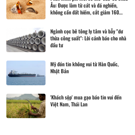
Âu: Được làm từ cát và đá nghiền,
không cần đất hiếm, cắt giảm 160...
Ngành cọc bê tông ly tâm và bẫy "dư
thừa công suất": Lời cảnh báo cho nhà
đầu tư
Mỹ đón tin không vui từ Hàn Quốc,
Nhật Bản
'Khách sộp' mua gạo báo tin vui đến
Việt Nam, Thái Lan