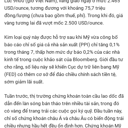
Lúc 9h00 (giờ Việt Nam), vàng giao ngay ở mức 2.465
USD/ounce, tương đương với khoảng 75,7 triệu
đồng/lượng (chưa bao gồm thuế, phí). Trong khi đó, giá
vàng tương lai đã vượt mốc 2.500 USD/ounce.
Kim loại quý này được hỗ trợ sau khi Mỹ vừa công bố
báo cáo chỉ số giá cả nhà sản xuất (PPI) chỉ tăng 0,1%
trong tháng 7, thấp hơn mức dự báo 0,2% của các nhà
kinh tế trong cuộc khảo sát của Bloomberg. Giới đầu tư
cho rằng, số liệu này sẽ khiến Cục dự trữ liên bang Mỹ
(FED) có thêm cơ sở để đảo chiều chính sách tiền tệ,
sớm giảm lãi suất.
Tuần trước, thị trường chứng khoán toàn cầu lao dốc đã
dẫn đến làn sóng bán tháo trên nhiều tài sản, trong đó
có vàng để trang trải các cuộc gọi ký quỹ. Đầu tuần này,
chỉ số chứng khoán châu Á và châu Âu có biến động trái
chiều nhưng hầu hết đều ổn định hơn. Chứng khoán Mỹ