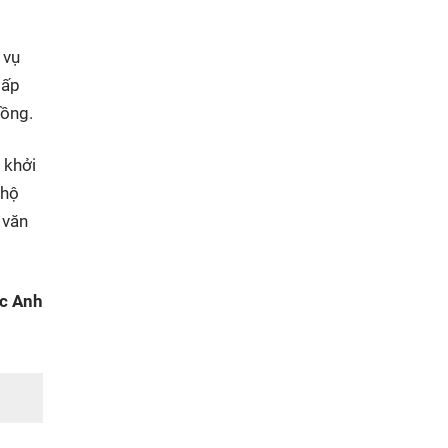
 vụ
 ấp
đồng.
 khởi
 hộ
 văn
c Anh