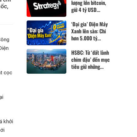
lượng lớn bitcoin,
ốc,
giữ 4 tỷ USD...
‘Đại gia’ Điện Máy
Xanh lên sàn: Chi
hơn 5.000 tỷ...
 Công
Diện
HSBC: Từ ‘đất lành
chim đậu’ đến mục
tiêu giữ những...
ặt cọc
ại
á khởi
ới