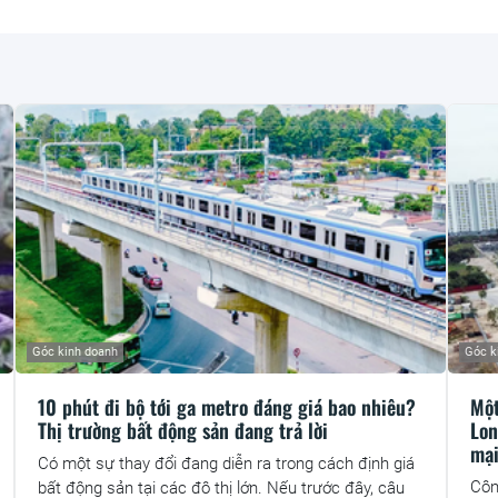
Góc kinh doanh
Góc k
10 phút đi bộ tới ga metro đáng giá bao nhiêu?
Một
Thị trường bất động sản đang trả lời
Lon
mạ
Có một sự thay đổi đang diễn ra trong cách định giá
Côn
bất động sản tại các đô thị lớn. Nếu trước đây, câu