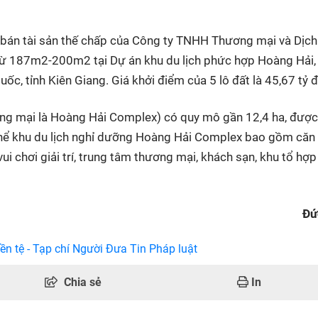
bán tài sản thế chấp của Công ty TNHH Thương mại và Dịch
h từ 187m2-200m2 tại Dự án khu du lịch phức hợp Hoàng Hải,
c, tỉnh Kiên Giang. Giá khởi điểm của 5 lô đất là 45,67 tỷ 
ơng mại là Hoàng Hải Complex) có quy mô gần 12,4 ha, được
hể khu du lịch nghỉ dưỡng Hoàng Hải Complex bao gồm căn
i chơi giải trí, trung tâm thương mại, khách sạn, khu tổ hợp
Đứ
ền tệ - Tạp chí Người Đưa Tin Pháp luật
Chia sẻ
In