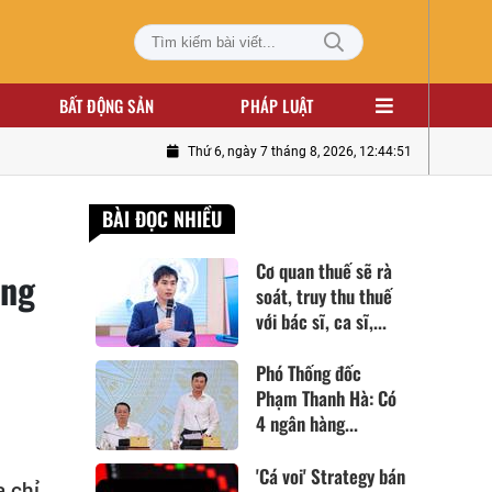
BẤT ĐỘNG SẢN
PHÁP LUẬT
Thứ 6, ngày 7 tháng 8, 2026, 12:44:52
BÀI ĐỌC NHIỀU
Cơ quan thuế sẽ rà
ông
soát, truy thu thuế
với bác sĩ, ca sĩ,...
Phó Thống đốc
Phạm Thanh Hà: Có
4 ngân hàng...
'Cá voi' Strategy bán
 chỉ