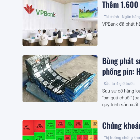
Thêm 1.600 
Tài chính - Ngân hàn
VPBank đã phát hà
Bùng phát sự
phồng pin: H
Đầu tư
4 giờ trước
Sau sự cố hàng loạ
"pin quả chuối" (b
quy trình sản xuất
Chứng khoán
Thị trường chứng kh