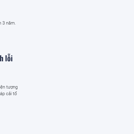
n 3 năm.
h lỗi
iện tượng
áp cải tổ