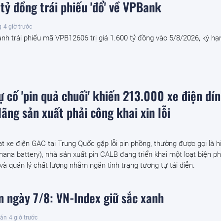
tỷ đồng trái phiếu 'đổ' về VPBank
g
4 giờ trước
nh trái phiếu mã VPB12606 trị giá 1.600 tỷ đồng vào 5/8/2026, kỳ hạ
 cố 'pin quả chuối' khiến 213.000 xe điện dín
ãng sản xuất phải công khai xin lỗi
t xe điện GAC tại Trung Quốc gặp lỗi pin phồng, thường được gọi là h
anana battery), nhà sản xuất pin CALB đang triển khai một loạt biện ph
 và quản lý chất lượng nhằm ngăn tình trạng tương tự tái diễn.
 ngày 7/8: VN-Index giữ sắc xanh
oán
4 giờ trước