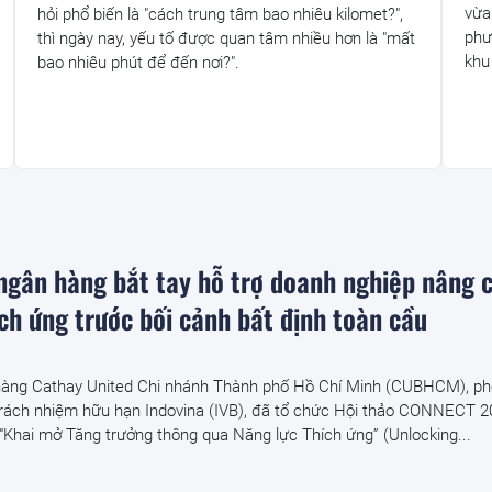
vừa
hỏi phổ biến là "cách trung tâm bao nhiêu kilomet?",
phư
thì ngày nay, yếu tố được quan tâm nhiều hơn là "mất
khu
bao nhiêu phút để đến nơi?".
 ngân hàng bắt tay hỗ trợ doanh nghiệp nâng 
ch ứng trước bối cảnh bất định toàn cầu
hàng Cathay United Chi nhánh Thành phố Hồ Chí Minh (CUBHCM), ph
ách nhiệm hữu hạn Indovina (IVB), đã tổ chức Hội thảo CONNECT 20
“Khai mở Tăng trưởng thông qua Năng lực Thích ứng” (Unlocking...