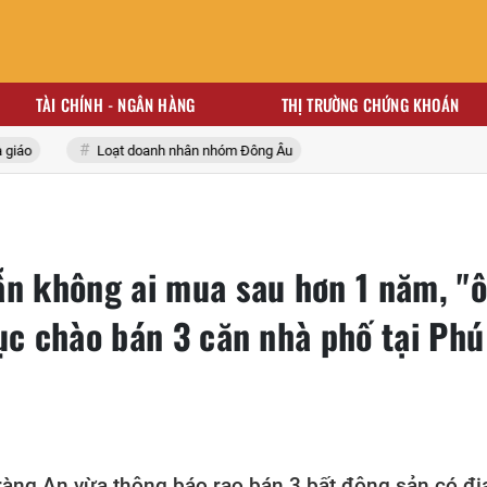
TÀI CHÍNH - NGÂN HÀNG
THỊ TRƯỜNG CHỨNG KHOÁN
iáo
Loạt doanh nhân nhóm Đông Âu
ẫn không ai mua sau hơn 1 năm, "
ục chào bán 3 căn nhà phố tại Phú
àng An vừa thông báo rao bán 3 bất động sản có địa