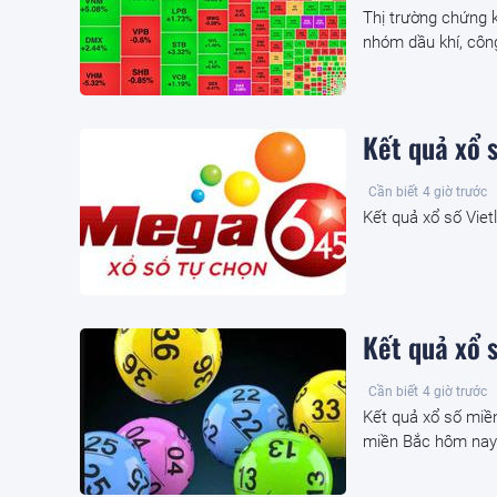
Thị trường chứng k
nhóm dầu khí, côn
Kết quả xổ 
Cần biết
4 giờ trước
Kết quả xổ số Viet
Kết quả xổ 
Cần biết
4 giờ trước
Kết quả xổ số miề
miền Bắc hôm nay 