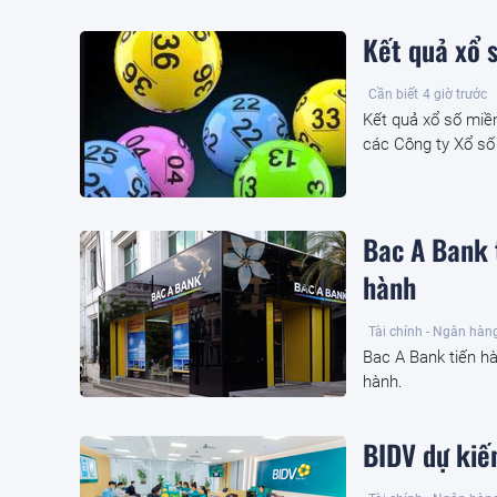
Kết quả xổ 
Cần biết
4 giờ trước
Kết quả xổ số mi
các Công ty Xổ số
Bac A Bank 
hành
Tài chính - Ngân hàn
Bac A Bank tiến hà
hành.
BIDV dự kiế