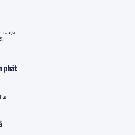
am được
ố.
m phát
phát
ẻ