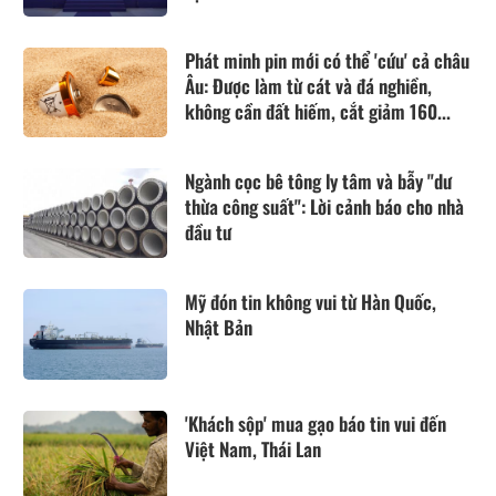
Phát minh pin mới có thể 'cứu' cả châu
Âu: Được làm từ cát và đá nghiền,
không cần đất hiếm, cắt giảm 160...
Ngành cọc bê tông ly tâm và bẫy "dư
thừa công suất": Lời cảnh báo cho nhà
đầu tư
Mỹ đón tin không vui từ Hàn Quốc,
Nhật Bản
'Khách sộp' mua gạo báo tin vui đến
Việt Nam, Thái Lan