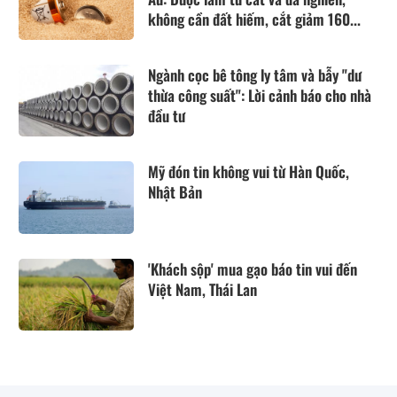
không cần đất hiếm, cắt giảm 160...
Ngành cọc bê tông ly tâm và bẫy "dư
thừa công suất": Lời cảnh báo cho nhà
đầu tư
Mỹ đón tin không vui từ Hàn Quốc,
Nhật Bản
'Khách sộp' mua gạo báo tin vui đến
Việt Nam, Thái Lan