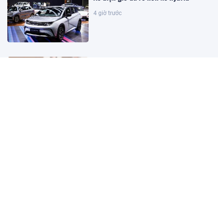
4 giờ trước
Sửa Luật Dầu khí: Đảm bảo luật có
sức sống và khả năng cạnh tranh
21 phút trước
Kết quả xổ số Vietlott ngày
8/8/2026
21 phút trước
Khoan sâu 4.700 mét xuống đáy biển,
phát hiện mỏ dầu khí trữ lượng 500
triệu m3 ngoài khơi Việt Nam