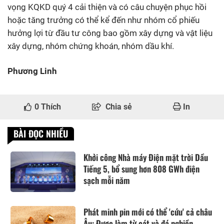
vọng KQKD quý 4 cải thiện và có câu chuyện phục hồi
hoặc tăng trưởng có thể kể đến như nhóm cổ phiếu
hưởng lợi từ đầu tư công bao gồm xây dựng và vật liệu
xây dựng, nhóm chứng khoán, nhóm dầu khí.
Phương Linh
0
Thích
Chia sẻ
In
BÀI ĐỌC NHIỀU
Khởi công Nhà máy Điện mặt trời Dầu
Tiếng 5, bổ sung hơn 808 GWh điện
sạch mỗi năm
Phát minh pin mới có thể 'cứu' cả châu
Âu: Được làm từ cát và đá nghiền,