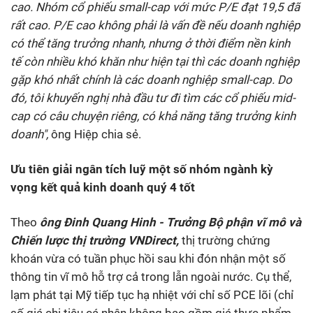
cao. Nhóm cổ phiếu small-cap với mức P/E đạt 19,5 đã
rất cao. P/E cao không phải là vấn đề nếu doanh nghiệp
có thể tăng trưởng nhanh, nhưng ở thời điểm nền kinh
tế còn nhiều khó khăn như hiện tại thì các doanh nghiệp
gặp khó nhất chính là các doanh nghiệp small-cap. Do
đó, tôi khuyến nghị nhà đầu tư đi tìm các cổ phiếu mid-
cap có câu chuyện riêng, có khả năng tăng trưởng kinh
doanh",
ông Hiệp chia sẻ.
Ưu tiên giải ngân tích luỹ một số nhóm ngành kỳ
vọng kết quả kinh doanh quý 4 tốt
Theo
ông Đinh Quang Hinh - Trưởng Bộ phận vĩ mô và
Chiến lược thị trường VNDirect,
thị trường chứng
khoán vừa có tuần phục hồi sau khi đón nhận một số
thông tin vĩ mô hỗ trợ cả trong lẫn ngoài nước. Cụ thể,
lạm phát tại Mỹ tiếp tục hạ nhiệt với chỉ số PCE lõi (chỉ
số giá chi tiêu cá nhân không bao gồm giá thực phẩm