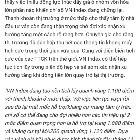
thấy việc thiếu động lực thúc đẩy giá ở nhóm vốn hóa
lớn phần nào khiến chỉ số VN-Index đang chững lại.
Thanh khoản thị trường ở mức thấp cho thấy tâm lý nhà
đầu tư vẫn còn đang thận trọng chờ đợi xác nhận xu
hướng tăng một cách rõ ràng hơn. Chuyên gia cho rằng
thị trường đã dần hấp thụ hết các thông tin không mấy
tích cực trong thời gian vừa qua. Cùng với diễn biến tích
cực của các TTCK trên thế giới, VN-Index có thể tiếp
tục tích lũy trong biên độ hẹp và sẽ sớm xác nhận xu
hướng tăng khi dòng tiền lớn quay trở lại thị trường.
"VN-Index
đang tạo nền tích lũy quanh vùng 1.100 điểm
với thanh khoản ở mức thấp. Với việc liên tục vượt rồi
sau đó lại mất mốc hỗ trợ/kháng cự mang tâm lý trên,
chỉ
số
có thể đang chờ đợi nhiều hơn các tín hiệu tại 2
mốc điểm quan trọng hơn là hỗ trợ tại vùng 1.080 điểm
và kháng cự tại MA200 quanh vùng 1.120 điểm. Dựa
vào kênh giá hồi phục được hình thành từ đầu tháng 11,