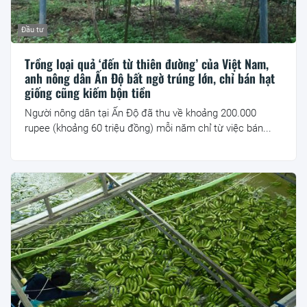
Đầu tư
Trồng loại quả ‘đến từ thiên đường’ của Việt Nam,
anh nông dân Ấn Độ bất ngờ trúng lớn, chỉ bán hạt
giống cũng kiếm bộn tiền
Người nông dân tại Ấn Độ đã thu về khoảng 200.000
rupee (khoảng 60 triệu đồng) mỗi năm chỉ từ việc bán...