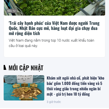
Đầu tư
'Trái cây hạnh phúc' của Việt Nam được người Trung
Quốc, Nhật Bản cực mê, hàng loạt đại gia chạy đua
mở rộng diện tích
Việt Nam đang nằm trong top 10 nước xuất khẩu toàn
cầu ở loại quả này.
MỚI CẬP NHẬT
Khám xét ngôi nhà cổ, phát hiện 'kho
báu' gồm 1.000 đồng tiền vàng và 5
thỏi vàng giấu trong nhiều ngăn bí
mật - giá trị hơn 18 tỷ đồng
3 giờ trước