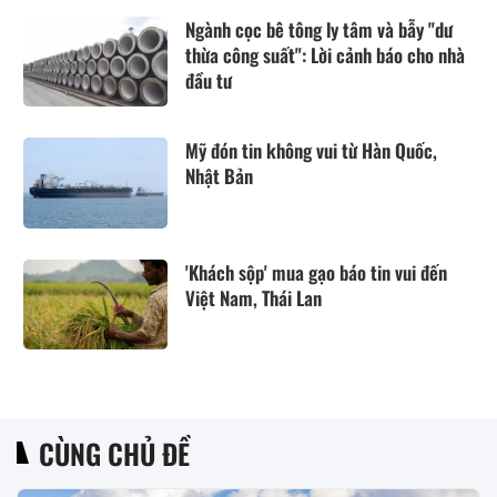
Ngành cọc bê tông ly tâm và bẫy "dư
thừa công suất": Lời cảnh báo cho nhà
đầu tư
Mỹ đón tin không vui từ Hàn Quốc,
Nhật Bản
'Khách sộp' mua gạo báo tin vui đến
Việt Nam, Thái Lan
CÙNG CHỦ ĐỀ