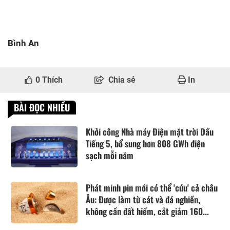
Bình An
0
Thích
Chia sẻ
In
BÀI ĐỌC NHIỀU
Khởi công Nhà máy Điện mặt trời Dầu
Tiếng 5, bổ sung hơn 808 GWh điện
sạch mỗi năm
Phát minh pin mới có thể 'cứu' cả châu
Âu: Được làm từ cát và đá nghiền,
không cần đất hiếm, cắt giảm 160...