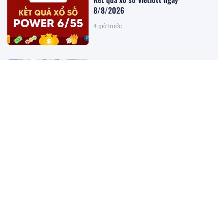
8/8/2026
4 giờ trước
Khoan sâu 4.700 mét xuống đáy biển,
phát hiện mỏ dầu khí trữ lượng 500
triệu m3 ngoài khơi Việt Nam
4 giờ trước
Kết quả xổ số miền Bắc hôm nay
ngày 8/8/2026
4 giờ trước
Mỹ báo tin vui bất ngờ đến Việt Nam
4 giờ trước