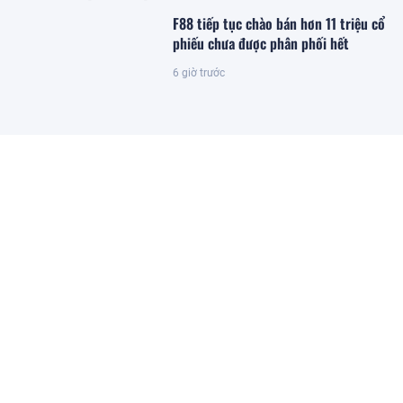
F88 tiếp tục chào bán hơn 11 triệu cổ
phiếu chưa được phân phối hết
6 giờ trước
The Magnolia: Nơi bản sắc cá nhân
hiện diện trong từng khung hình
sống
6 giờ trước
Đề xuất giảm 30% thuế năm 2026-
2027 cho hộ kinh doanh có doanh
thu đến 10 tỷ đồng
6 giờ trước
SOHO kiến tạo chuẩn mực mới của