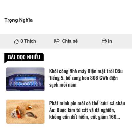
Trọng Nghĩa
0
Thích
Chia sẻ
In
BÀI ĐỌC NHIỀU
Khởi công Nhà máy Điện mặt trời Dầu
Tiếng 5, bổ sung hơn 808 GWh điện
sạch mỗi năm
Phát minh pin mới có thể 'cứu' cả châu
Âu: Được làm từ cát và đá nghiền,
không cần đất hiếm, cắt giảm 160...