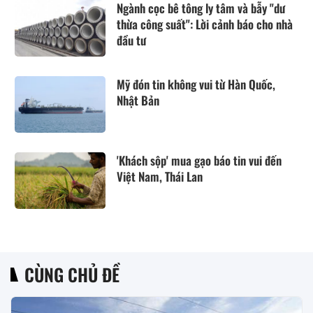
Ngành cọc bê tông ly tâm và bẫy "dư
thừa công suất": Lời cảnh báo cho nhà
đầu tư
Mỹ đón tin không vui từ Hàn Quốc,
Nhật Bản
'Khách sộp' mua gạo báo tin vui đến
Việt Nam, Thái Lan
CÙNG CHỦ ĐỀ