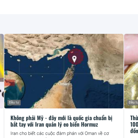
Đầu tư
Đầu t
Không phải Mỹ - đây mới là quốc gia chuẩn bị
Thừ
bắt tay với Iran quản lý eo biển Hormuz
100
đồ
Iran cho biết các cuộc đàm phán với Oman về cơ