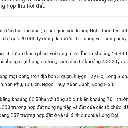
g hợp thu hồi đất.
 đường hai đầu cầu (từ nút giao với đường Nghi Tàm đến nút
ầu tư gần 20.000 tỷ đồng đã được khởi công vào sáng ngày
ồm 4 dự án thành phần, với tổng mức đầu tư khoảng 19.830 
iải phóng mặt bằng có tổng mức đầu tư khoảng 4.332 tỷ đồ
óng mặt bằng trên địa bàn 3 quận, huyện: Tây Hồ, Long Biên
, Yên Phụ, Tứ Liên, Ngọc Thụy, Xuân Canh, Đông Hội).
ặt bằng khoảng 62,53ha với tổng số dự kiến khoảng 701 trườ
, 280 trường hợp đất nông nghiệp và đất của các tổ chức, đ
hoảng 257 trường hợp đất ở và tái định cư chùa Long Đọi.