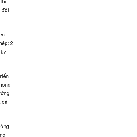
thi
 đối
ên
hép; 2
 kỹ
riển
thông
rưởng
à cả
công
ồng