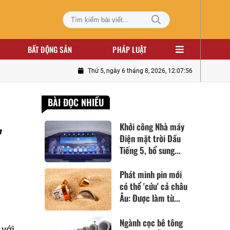
BẤT ĐỘNG SẢN
PHÁP LUẬT
Thứ 5, ngày 6 tháng 8, 2026, 12:07:58
BÀI ĐỌC NHIỀU
Khởi công Nhà máy
"
Điện mặt trời Dầu
Tiếng 5, bổ sung...
Phát minh pin mới
có thể 'cứu' cả châu
Âu: Được làm từ...
Ngành cọc bê tông
 với