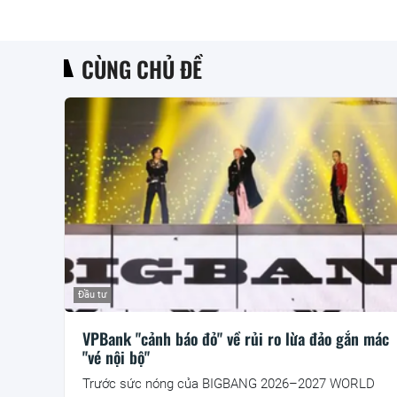
CÙNG CHỦ ĐỀ
Đầu tư
VPBank "cảnh báo đỏ" về rủi ro lừa đảo gắn mác
"vé nội bộ"
Trước sức nóng của BIGBANG 2026–2027 WORLD