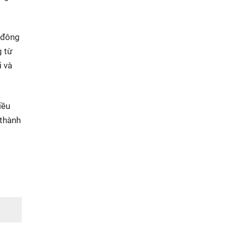
, đông
g từ
i và
iều
 thành