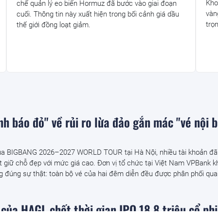
Kho
chế quản lý eo biển Hormuz đã bước vào giai đoạn
vàn
cuối. Thông tin này xuất hiện trong bối cảnh giá dầu
trọ
thế giới đồng loạt giảm.
h báo đỏ" về rủi ro lừa đảo gắn mác "vé nội b
ủa BIGBANG 2026–2027 WORLD TOUR tại Hà Nội, nhiều tài khoản đã
ết giữ chỗ đẹp với mức giá cao. Đơn vị tổ chức tại Việt Nam VPBank 
g đúng sự thật: toàn bộ vé của hai đêm diễn đều được phân phối qua.
của HAGL chốt thời gian IPO 18,8 triệu cổ ph