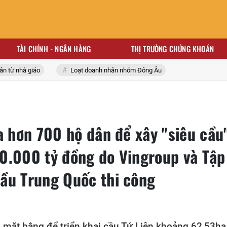
TÀI CHÍNH - NGÂN HÀNG
THỊ TRƯỜNG CHỨNG KHOÁN
ừ nhà giáo
Loạt doanh nhân nhóm Đông Âu
a hơn 700 hộ dân để xây "siêu cầu
0.000 tỷ đồng do Vingroup và Tập
ầu Trung Quốc thi công
g mặt bằng để triển khai cầu Tứ Liên khoảng 62,53ha