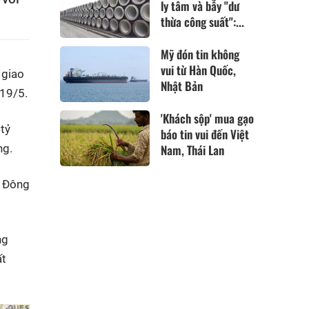
ly tâm và bẫy "dư
thừa công suất":...
Mỹ đón tin không
vui từ Hàn Quốc,
 giao
Nhật Bản
 19/5.
'Khách sộp' mua gạo
tỷ
báo tin vui đến Việt
ng.
Nam, Thái Lan
, Đông
ng
ất