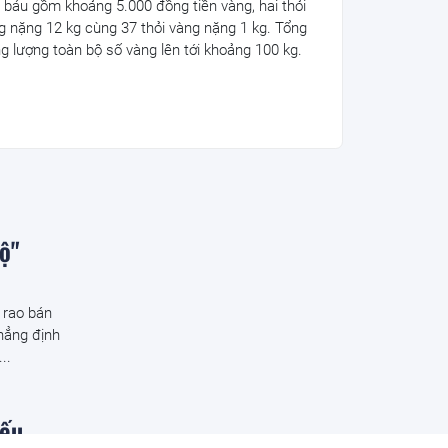
 báu gồm khoảng 5.000 đồng tiền vàng, hai thỏi
g nặng 12 kg cùng 37 thỏi vàng nặng 1 kg. Tổng
ng lượng toàn bộ số vàng lên tới khoảng 100 kg.
ộ"
 rao bán
khẳng định
..
iếu