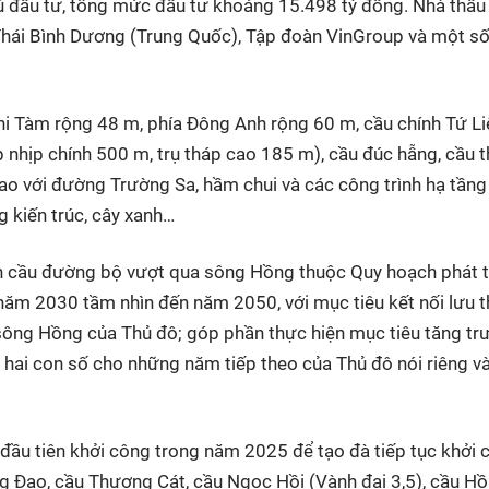
hủ đầu tư, tổng mức đầu tư khoảng 15.498 tỷ đồng. Nhà thầu 
Thái Bình Dương (Trung Quốc), Tập đoàn VinGroup và một số
i Tàm rộng 48 m, phía Đông Anh rộng 60 m, cầu chính Tứ Li
nhịp chính 500 m, trụ tháp cao 185 m), cầu đúc hẫng, cầu t
ao với đường Trường Sa, hầm chui và các công trình hạ tầng
g kiến trúc, cây xanh…
nh cầu đường bộ vượt qua sông Hồng thuộc Quy hoạch phát t
 năm 2030 tầm nhìn đến năm 2050, với mục tiêu kết nối lưu 
n sông Hồng của Thủ đô; góp phần thực hiện mục tiêu tăng t
 hai con số cho những năm tiếp theo của Thủ đô nói riêng v
đầu tiên khởi công trong năm 2025 để tạo đà tiếp tục khởi 
ng Đạo, cầu Thượng Cát, cầu Ngọc Hồi (Vành đai 3,5), cầu H