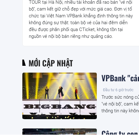
TOUR tại Hà Nội, nhiều tài khoản đã rao bán "vé nội
bộ", cam kết giữ chỗ đẹp với mức giá cao. Đơn vị tổ
chức tại Việt Nam VPBank khẳng định thông tin này
không đúng sự thật: toàn bộ vé của hai đêm diễn
đều được phân phối qua CTicket, không tồn tại
nguồn vé nội bộ bán riêng như quảng cáo.
MỚI CẬP NHẬT
VPBank "cản
Đầu tư
6 giờ trước
Trước sức nóng c
"vé nội bộ", cam k
thông tin này khôn
Công ty con 