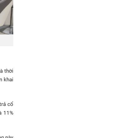
à thời
n khai
trả cổ
và 11%
ng này