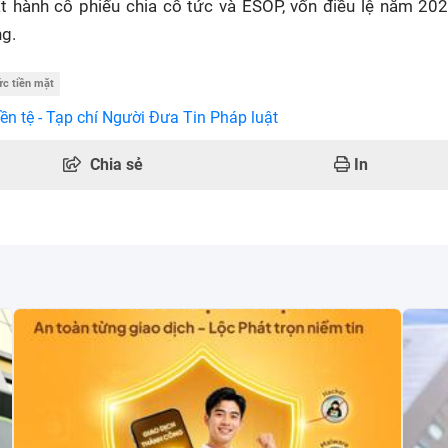
t hành cổ phiếu chia cổ tức và ESOP, vốn điều lệ năm 20
ng.
ức tiền mặt
ền tệ - Tạp chí Người Đưa Tin Pháp luật
Chia sẻ
In