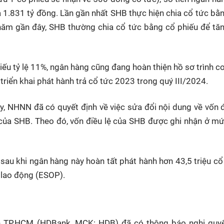
à 1.831 tỷ đồng. Lần gần nhất SHB thực hiện chia cổ tức bằn
 năm gần đây, SHB thường chia cổ tức bằng cổ phiếu để tă
ếu tỷ lệ 11%, ngân hàng cũng đang hoàn thiện hồ sơ trình c
 triển khai phát hành trả cổ tức 2023 trong quý III/2024.
y, NHNN đã có quyết định về việc sửa đổi nội dung về vốn đ
 của SHB. Theo đó, vốn điều lệ của SHB được ghi nhận ở m
u khi ngân hàng này hoàn tất phát hành hơn 43,5 triệu cổ
 lao động (ESOP).
n TP.HCM (HDBank, MCK: HDB) đã có thông báo nghị quy