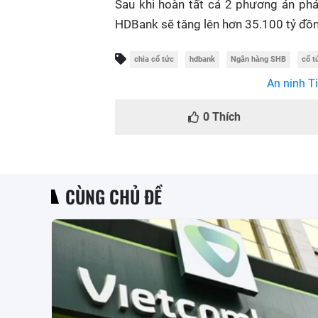
Sau khi hoàn tất cả 2 phương án phá
HDBank sẽ tăng lên hơn 35.100 tỷ đồ
chia cổ tức
hdbank
Ngân hàng SHB
cổ t
An ninh Ti
0
Thích
CÙNG CHỦ ĐỀ