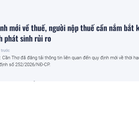
ịnh mới về thuế, người nộp thuế cần nắm bắt 
h phát sinh rủi ro
 trước
 Cần Thơ đã đăng tải thông tin liên quan đến quy định mới về thời h
 định số 252/2026/NĐ-CP.
 giao, chuyển mục đích sử dụng đất làm dự án 
rước
ợc chuyển mục đích sử dụng 34.207,7m2 đất và giao 3.017,5m2 đất t
 thực hiện Dự án Đầu tư xây dựng Trung tâm văn phòng kết hợp Dịc
u.