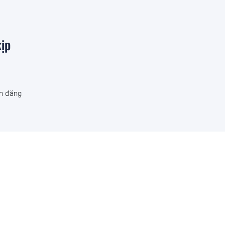
kịp
ạn đăng
tại
ại
h vụ