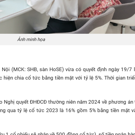
Ảnh minh họa
ội (MCK: SHB, sàn HoSE) vừa có quyết định ngày 19/7 l
iện chia cổ tức bằng tiền mặt với tỷ lệ 5%. Thời gian triể
heo Nghị quyết ĐHĐCĐ thường niên năm 2024 về phương án 
hông qua tỷ lệ cổ tức 2023 là 16% gồm 5% bằng tiền mặt 
ữu 1 cổ phiếu sẽ nhận về 500 đồng cổ tức), số tiền ngân hà