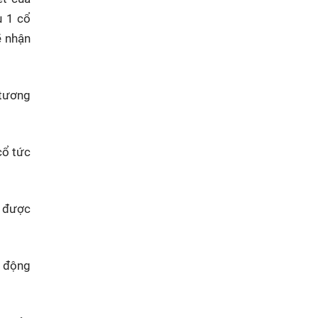
u 1 cổ
ẽ nhận
 tương
cổ tức
ẽ được
o động