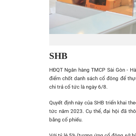
SHB
HĐQT Ngân hàng TMCP Sài Gòn - Hà N
điểm chốt danh sách cổ đông để thực h
chi trả cổ tức là ngày 6/8.
Quyết định này của SHB triển khai t
tức năm 2023. Cụ thể, đại hội đã t
bằng cổ phiếu.
Với tỷ lệ 5% (tương ứng cổ đông sở h