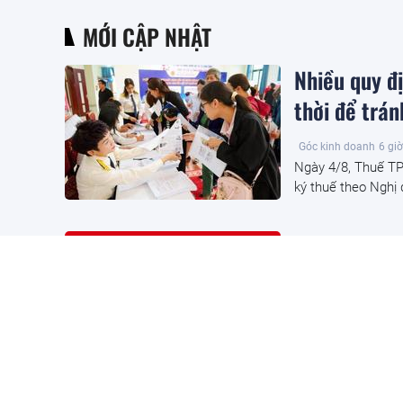
MỚI CẬP NHẬT
Nhiều quy đ
thời để trán
Góc kinh doanh
6 giờ
Ngày 4/8, Thuế TP.
ký thuế theo Nghị
Đại An được
Tây Tựu
Bất động sản
6 giờ t
Công ty Đại An đư
phường Tây Tựu để
thương mại Tây Tự