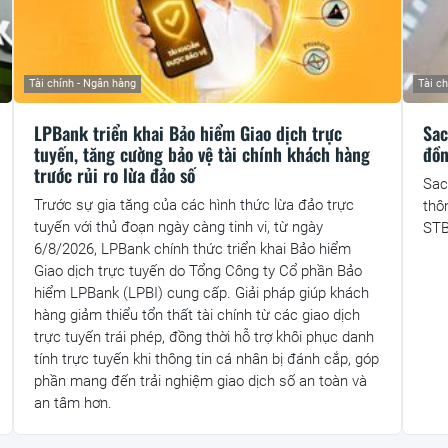
Tài chính - Ngân hàng
Tài c
LPBank triển khai Bảo hiểm Giao dịch trực
Sac
tuyến, tăng cường bảo vệ tài chính khách hàng
đồn
trước rủi ro lừa đảo số
Sac
Trước sự gia tăng của các hình thức lừa đảo trực
thô
tuyến với thủ đoạn ngày càng tinh vi, từ ngày
STB
6/8/2026, LPBank chính thức triển khai Bảo hiểm
Giao dịch trực tuyến do Tổng Công ty Cổ phần Bảo
hiểm LPBank (LPBI) cung cấp. Giải pháp giúp khách
hàng giảm thiểu tổn thất tài chính từ các giao dịch
trực tuyến trái phép, đồng thời hỗ trợ khôi phục danh
tính trực tuyến khi thông tin cá nhân bị đánh cắp, góp
phần mang đến trải nghiệm giao dịch số an toàn và
an tâm hơn.