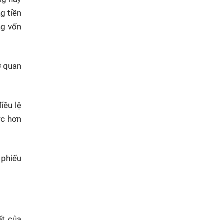
g tiền
ng vốn
ơ quan
iều lệ
ức hơn
 phiếu
ết của