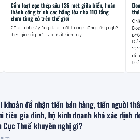
Cắm loạt cọc thép sâu 136 mét giữa biển, hoàn
Doa
thành công trình cao bằng tòa nhà 110 tầng
thủ
chưa từng có trên thế giới
Chi
Công trình này ứng dụng một trong những công nghệ
Doa
điện gió nổi phức tạp nhất hiện nay.
phố
Diễ
202
đề 
thể
i khoản để nhận tiền bán hàng, tiền người th
i tiêu gia đình, hộ kinh doanh khó xác định 
ện Cục Thuế khuyến nghị gì?
 trước