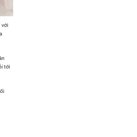
 với
a
ân
i tới
ối