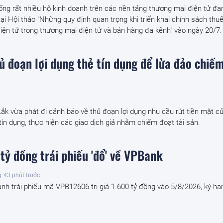
ống rất nhiều hộ kinh doanh trên các nền tảng thương mại điện tử đa
tại Hội thảo "Những quy định quan trọng khi triển khai chính sách thuế
iện tử trong thương mại điện tử và bán hàng đa kênh" vào ngày 20/7.
ủ đoạn lợi dụng thẻ tín dụng để lừa đảo chiế
ắk vừa phát đi cảnh báo về thủ đoạn lợi dụng nhu cầu rút tiền mặt c
ín dụng, thực hiện các giao dịch giả nhằm chiếm đoạt tài sản.
tỷ đồng trái phiếu 'đổ' về VPBank
g
43 phút trước
nh trái phiếu mã VPB12606 trị giá 1.600 tỷ đồng vào 5/8/2026, kỳ hạ