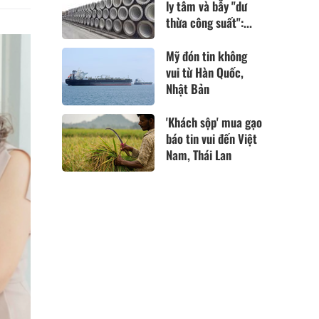
ly tâm và bẫy "dư
thừa công suất":...
Mỹ đón tin không
vui từ Hàn Quốc,
Nhật Bản
'Khách sộp' mua gạo
báo tin vui đến Việt
Nam, Thái Lan