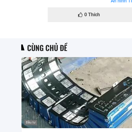
An ninh Ti
0
Thích
CÙNG CHỦ ĐỀ
Đầu tư