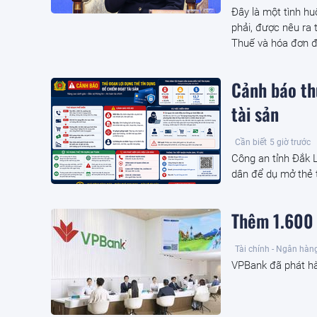
Đây là một tình hu
phải, được nêu ra 
Thuế và hóa đơn đ
Cảnh báo th
tài sản
Cần biết
5 giờ trước
Công an tỉnh Đắk L
dân để dụ mở thẻ t
Thêm 1.600 
Tài chính - Ngân hàn
VPBank đã phát hà