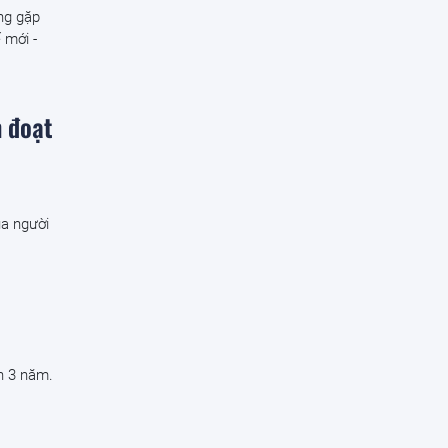
ng gặp
 mới -
m đoạt
ủa người
n 3 năm.