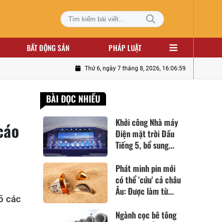
BẤT ĐỘNG SẢN
PHÁP LUẬT
Thứ 6, ngày 7 tháng 8, 2026, 16:07:00
BÀI ĐỌC NHIỀU
Khởi công Nhà máy
cáo
Điện mặt trời Dầu
Tiếng 5, bổ sung...
Phát minh pin mới
có thể 'cứu' cả châu
Âu: Được làm từ...
õ các
Ngành cọc bê tông