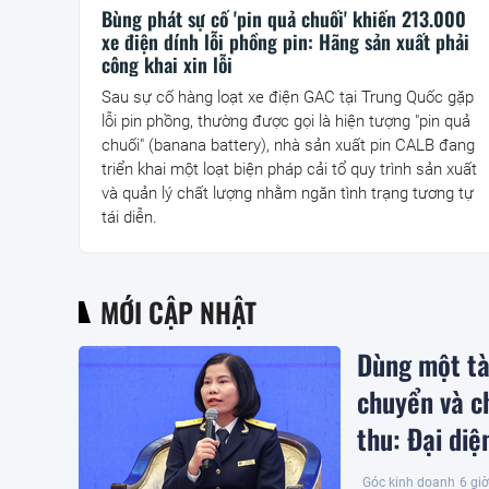
Bùng phát sự cố 'pin quả chuối' khiến 213.000
xe điện dính lỗi phồng pin: Hãng sản xuất phải
công khai xin lỗi
Sau sự cố hàng loạt xe điện GAC tại Trung Quốc gặp
lỗi pin phồng, thường được gọi là hiện tượng "pin quả
chuối" (banana battery), nhà sản xuất pin CALB đang
triển khai một loạt biện pháp cải tổ quy trình sản xuất
và quản lý chất lượng nhằm ngăn tình trạng tương tự
tái diễn.
MỚI CẬP NHẬT
Dùng một tà
chuyển và ch
thu: Đại di
Góc kinh doanh
6 giờ