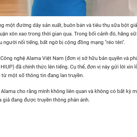
ng một đường dây sản xuất, buôn bán và tiêu thụ sữa bột giả
uận xôn xao trong thời gian qua. Trong bối cảnh đó, hãng sữ
người nổi tiếng, bất ngờ bị cộng đồng mạng "réo tên".
 Công nghệ Alama Việt Nam (đơn vị sở hữu bản quyền và ph
P) đã chính thức lên tiếng. Cụ thể, đơn vị này gửi lời xin lỗ
 từ một số thông tin đang lan truyền.
y Alama cho rằng mình không liên quan và không có bất kỳ m
a giả đang được truyền thông phản ánh.