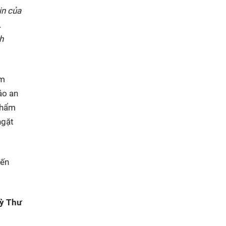
in của
.
h
ẩm
ảo an
 phẩm
ngặt
đến
ỳ Thư