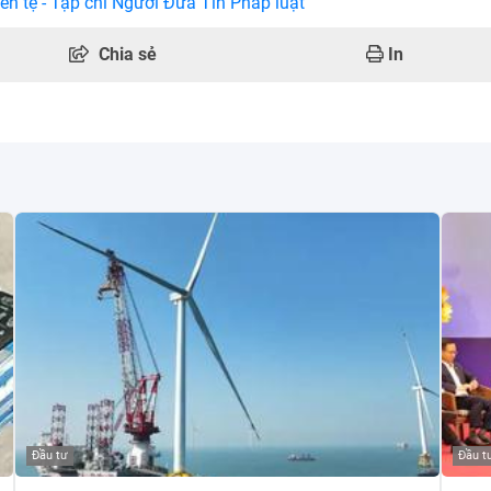
ền tệ - Tạp chí Người Đưa Tin Pháp luật
Chia sẻ
In
Đầu tư
Đầu t