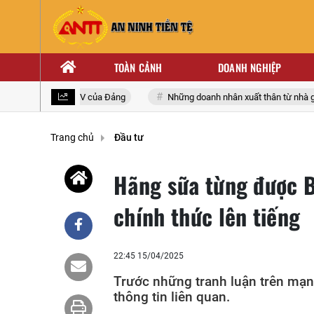
TOÀN CẢNH
DOANH NGHIỆP
n quốc lần thứ XIV của Đảng
Những doanh nhân xuất thân từ nhà giáo
Trang chủ
Đầu tư
Hãng sữa từng được 
chính thức lên tiếng
22:45 15/04/2025
Trước những tranh luận trên mạng
thông tin liên quan.