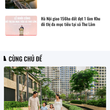
Hà Nội giao 156ha đất đợt 1 làm Khu
đô thị đa mục tiêu tại xã Thư Lâm
CÙNG CHỦ ĐỀ