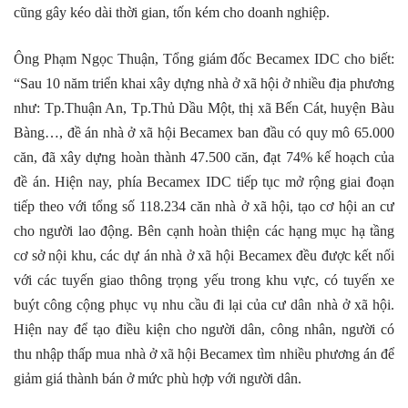
cũng gây kéo dài thời gian, tốn kém cho doanh nghiệp.
Ông Phạm Ngọc Thuận, Tổng giám đốc Becamex IDC cho biết:
“Sau 10 năm triển khai xây dựng nhà ở xã hội ở nhiều địa phương
như: Tp.Thuận An, Tp.Thủ Dầu Một, thị xã Bến Cát, huyện Bàu
Bàng…, đề án nhà ở xã hội Becamex ban đầu có quy mô 65.000
căn, đã xây dựng hoàn thành 47.500 căn, đạt 74% kế hoạch của
đề án. Hiện nay, phía Becamex IDC tiếp tục mở rộng giai đoạn
tiếp theo với tổng số 118.234 căn nhà ở xã hội, tạo cơ hội an cư
cho người lao động. Bên cạnh hoàn thiện các hạng mục hạ tầng
cơ sở nội khu, các dự án nhà ở xã hội Becamex đều được kết nối
với các tuyến giao thông trọng yếu trong khu vực, có tuyến xe
buýt công cộng phục vụ nhu cầu đi lại của cư dân nhà ở xã hội.
Hiện nay để tạo điều kiện cho người dân, công nhân, người có
thu nhập thấp mua nhà ở xã hội Becamex tìm nhiều phương án để
giảm giá thành bán ở mức phù hợp với người dân.