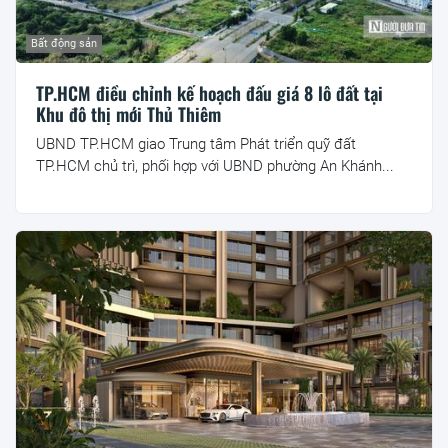
Bất động sản
TP.HCM điều chỉnh kế hoạch đấu giá 8 lô đất tại
Khu đô thị mới Thủ Thiêm
UBND TP.HCM giao Trung tâm Phát triển quỹ đất
TP.HCM chủ trì, phối hợp với UBND phường An Khánh...