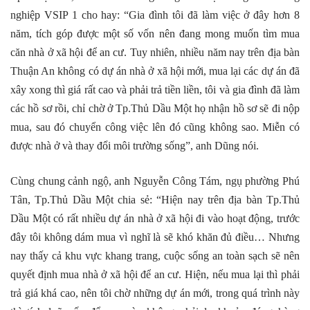
nghiệp VSIP 1 cho hay: “Gia đình tôi đã làm việc ở đây hơn 8
năm, tích góp được một số vốn nên đang mong muốn tìm mua
căn nhà ở xã hội để an cư. Tuy nhiên, nhiều năm nay trên địa bàn
Thuận An không có dự án nhà ở xã hội mới, mua lại các dự án đã
xây xong thì giá rất cao và phải trả tiền liền, tôi và gia đình đã làm
các hồ sơ rồi, chỉ chờ ở Tp.Thủ Dầu Một họ nhận hồ sơ sẽ đi nộp
mua, sau đó chuyển công việc lên đó cũng không sao. Miễn có
được nhà ở và thay đổi môi trường sống”, anh Dũng nói.
Cùng chung cảnh ngộ, anh Nguyễn Công Tám, ngụ phường Phú
Tân, Tp.Thủ Dầu Một chia sẻ: “Hiện nay trên địa bàn Tp.Thủ
Dầu Một có rất nhiều dự án nhà ở xã hội đi vào hoạt động, trước
đây tôi không dám mua vì nghĩ là sẽ khó khăn đủ điều… Nhưng
nay thấy cả khu vực khang trang, cuộc sống an toàn sạch sẽ nên
quyết định mua nhà ở xã hội để an cư. Hiện, nếu mua lại thì phải
trả giá khá cao, nên tôi chờ những dự án mới, trong quá trình này