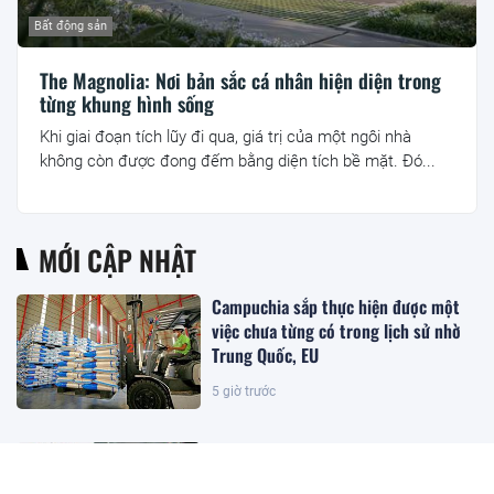
Bất động sản
The Magnolia: Nơi bản sắc cá nhân hiện diện trong
từng khung hình sống
Khi giai đoạn tích lũy đi qua, giá trị của một ngôi nhà
không còn được đong đếm bằng diện tích bề mặt. Đó...
MỚI CẬP NHẬT
Campuchia sắp thực hiện được một
việc chưa từng có trong lịch sử nhờ
Trung Quốc, EU
5 giờ trước
Chỉ đạo mới nhất từ Cục Thuế về tạm
hoãn xuất cảnh