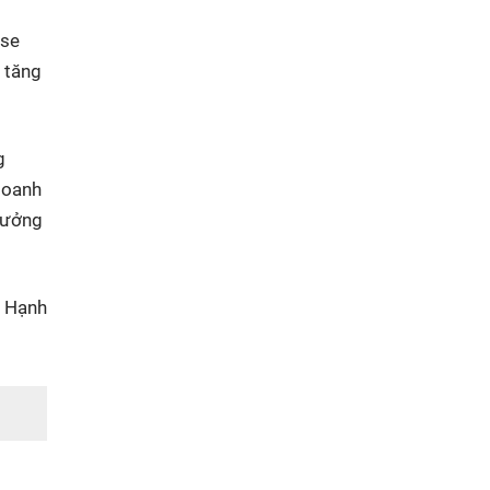
ase
 tăng
g
doanh
trưởng
 Hạnh