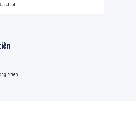
tài chính.
tiên
ong phiên
 phiếu.