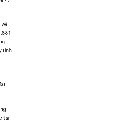
 về
0.881
ăng
 tính
đạt
ợng
 tai