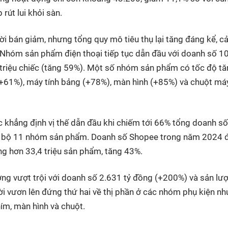
út lui khỏi sàn.
ời bán giảm, nhưng tổng quy mô tiêu thụ lại tăng đáng kể, cả
a. Nhóm sản phẩm điện thoại tiếp tục dẫn đầu với doanh số 1
2 triệu chiếc (tăng 59%). Một số nhóm sản phẩm có tốc độ t
+61%), máy tính bảng (+78%), màn hình (+85%) và chuột máy
 khẳng định vị thế dẫn đầu khi chiếm tới 66% tổng doanh số
àn bộ 11 nhóm sản phẩm. Doanh số Shopee trong năm 2024 
ng hơn 33,4 triệu sản phẩm, tăng 43%.
ởng vượt trội với doanh số 2.631 tỷ đồng (+200%) và sản lư
i vươn lên đứng thứ hai về thị phần ở các nhóm phụ kiện như
ím, màn hình và chuột.