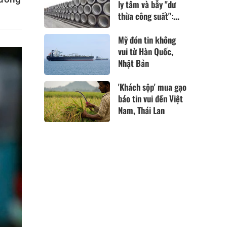
ly tâm và bẫy "dư
thừa công suất":...
Mỹ đón tin không
vui từ Hàn Quốc,
Nhật Bản
'Khách sộp' mua gạo
báo tin vui đến Việt
Nam, Thái Lan