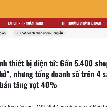
TÀI CHÍNH - NGÂN HÀNG
THỊ TRƯỜNG CHỨNG KHOÁN
Loạt doanh nhân nhóm Đông Âu
nh thiết bị điện tử: Gần 5.400 sho
thở", nhưng tổng doanh số trên 4 
 bán tăng vọt 40%
ện tử trên các sàn TMĐT Việt Nam ghi nhận sự tăng t