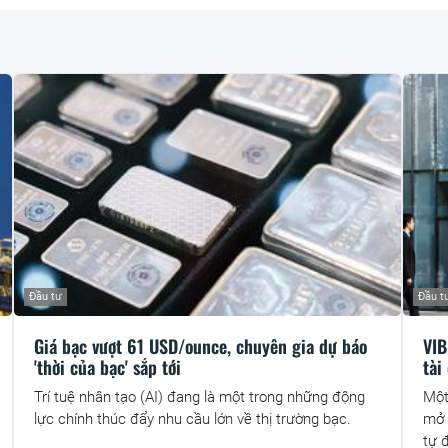
Đầu tư
Đầu t
Giá bạc vượt 61 USD/ounce, chuyên gia dự báo
VIB
'thời của bạc' sắp tới
tài
Trí tuệ nhân tạo (AI) đang là một trong những động
Một
lực chính thúc đẩy nhu cầu lớn về thị trường bạc.
mở 
tự 