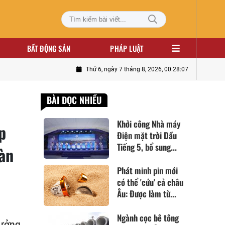
BẤT ĐỘNG SẢN
PHÁP LUẬT
Thứ 6, ngày 7 tháng 8, 2026, 00:28:08
BÀI ĐỌC NHIỀU
Khởi công Nhà máy
p
Điện mặt trời Dầu
Tiếng 5, bổ sung...
sàn
Phát minh pin mới
có thể 'cứu' cả châu
Âu: Được làm từ...
Ngành cọc bê tông
rưởng