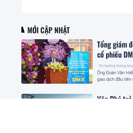
MỚI CẬP NHẬT
Tổng giám đ
cổ phiếu DM
Thị trường chứng kh
Ông Đoàn Văn Hiể
giao dịch đầu tiên
Văn Phú trả
Doanh nghiệp
6 giờ 
Văn Phú sẽ trả cổ 