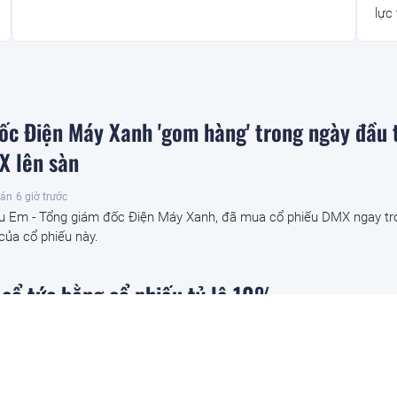
lực 
ốc Điện Máy Xanh 'gom hàng' trong ngày đầu 
X lên sàn
oán
6 giờ trước
u Em - Tổng giám đốc Điện Máy Xanh, đã mua cổ phiếu DMX ngay tr
 của cổ phiếu này.
 cổ tức bằng cổ phiếu tỷ lệ 10%
trước
tức bằng cổ phiếu tỷ lệ 10%, tương đương phát hành thêm 32 triệu cổ