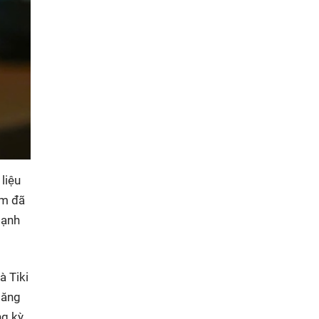
liệu
am đã
mạnh
à Tiki
tăng
ng kỳ