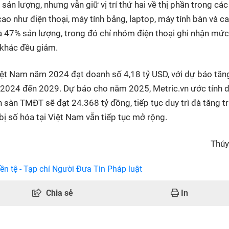
n lượng, nhưng vẫn giữ vị trí thứ hai về thị phần trong các
o như điện thoại, máy tính bảng, laptop, máy tính bàn và c
à 47% sản lượng, trong đó chỉ nhóm điện thoại ghi nhận mức
 khác đều giảm.
 Việt Nam năm 2024 đạt doanh số 4,18 tỷ USD, với dự báo tăn
2024 đến 2029. Dự báo cho năm 2025, Metric.vn ước tính 
ên sàn TMĐT sẽ đạt 24.368 tỷ đồng, tiếp tục duy trì đà tăng 
bị số hóa tại Việt Nam vẫn tiếp tục mở rộng.
Thúy
ền tệ - Tạp chí Người Đưa Tin Pháp luật
Chia sẻ
In