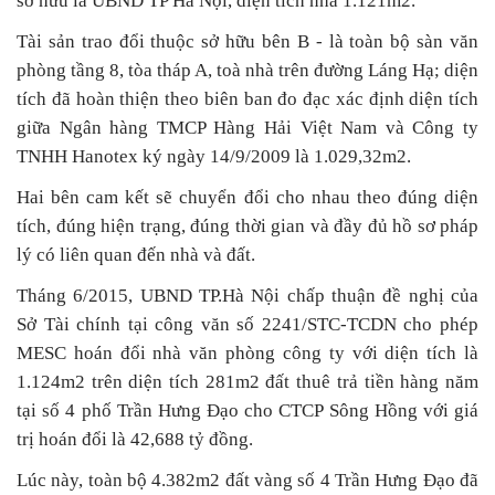
sở hữu là UBND TP Hà Nội, diện tích nhà 1.121m2.
Tài sản trao đổi thuộc sở hữu bên B - là toàn bộ sàn văn
phòng tầng 8, tòa tháp A, toà nhà trên đường Láng Hạ; diện
tích đã hoàn thiện theo biên ban đo đạc xác định diện tích
giữa Ngân hàng TMCP Hàng Hải Việt Nam và Công ty
TNHH Hanotex ký ngày 14/9/2009 là 1.029,32m2.
Hai bên cam kết sẽ chuyển đổi cho nhau theo đúng diện
tích, đúng hiện trạng, đúng thời gian và đầy đủ hồ sơ pháp
lý có liên quan đến nhà và đất.
Tháng 6/2015, UBND TP.Hà Nội chấp thuận đề nghị của
Sở Tài chính tại công văn số 2241/STC-TCDN cho phép
MESC hoán đổi nhà văn phòng công ty với diện tích là
1.124m2 trên diện tích 281m2 đất thuê trả tiền hàng năm
tại số 4 phố Trần Hưng Đạo cho CTCP Sông Hồng với giá
trị hoán đổi là 42,688 tỷ đồng.
Lúc này, toàn bộ 4.382m2 đất vàng số 4 Trần Hưng Đạo đã