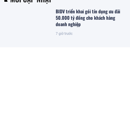
BIDV triển khai gói tín dụng ưu đãi
50.000 tỷ đồng cho khách hàng
doanh nghiệp
7 giờ trước
Gia hạn thời gian hoàn thiện điều
kiện khởi công 6 dự án lớn trên địa
bàn TP.Hà Nội
7 giờ trước
Trồng loại quả quen thuộc của người
Việt tại đất Thái Lan, một doanh nhân
đón tin vui: Giá tại ruộng cao gấp 5
lần, Trung Quốc cực ưa chuộng
7 giờ trước