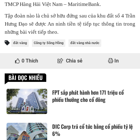
TMCP Hàng Hải Việt Nam – MaritimeBank.
Tập đoàn nào là chủ sở hữu đứng sau của khu đất số 4 Trần
Hưng Đạo sẽ được An ninh tiền tệ tiếp tục thông tin trong
những bài viết tiếp theo.
đất vàng
Công ty Sông Hồng
đất vàng nhà nước
0
Thích
Chia sẻ
In
BÀI ĐỌC NHIỀU
FPT sắp phát hành hơn 171 triệu cổ
phiếu thưởng cho cổ đông
DIC Corp trả cổ tức bằng cổ phiếu tỷ lệ
6%