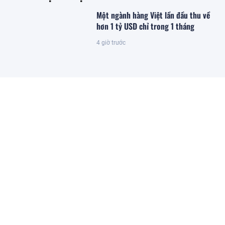
Một ngành hàng Việt lần đầu thu về
hơn 1 tỷ USD chỉ trong 1 tháng
4 giờ trước
PNJ lên tiếng sau kết luận của TTCP
4 giờ trước
Nguyên Bộ trưởng KH-CN Nguyễn
Mạnh Hùng lý giải lý do Việt Nam có
nhiều doanh nghiệp khởi nghiệp
thành công, nhưng lại ít doanh
nghiệp thực sự lớn
3 giờ trước