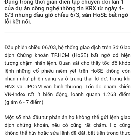
Đang trong thời gian diễn tập chuyển đổi lần 1
của dự án công nghệ thông tin KRX từ ngày 4-
8/3 nhưng đầu giờ chiều 6/3, sàn HoSE bất ngờ
lỗi kết nối.
Đầu phiên chiều 06/03, hệ thống giao dịch trên Sở Giao
dịch Chứng khoán TP.HCM (HoSE) bất ngờ có hiện
tượng chậm nhận lệnh. Quan sát cho thấy tốc độ khớp
lệnh những cổ phiếu niêm yết trên HoSE không còn
nhanh như phiên sáng và ở trạng thái lờ đờ, trong khi
HNX và UPCoM vẫn bình thường. Tốc độ chậm khiến
VN-Index rất ít biến động, loanh quanh 1.263 điểm
(giảm 6 - 7 điểm).
Một số nhà đầu tư phản án họ không thể gửi lệnh giao
dịch chứng khoán, nếu có cũng rất chậm. Họ cũng
không thể hủy hoặc sửa lệnh đã đặt, bất tiện trong thực