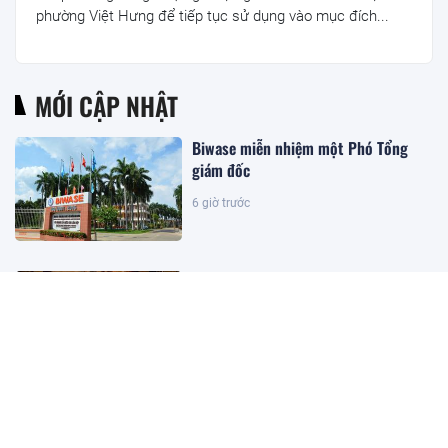
phường Việt Hưng để tiếp tục sử dụng vào mục đích...
MỚI CẬP NHẬT
Biwase miễn nhiệm một Phó Tổng
giám đốc
6 giờ trước
Thay sàn bếp căn nhà, cặp vợ chồng
bất ngờ đào trúng kho báu 'khủng':
Tuổi đời hơn 300 năm, được đấu giá
gần 27 tỷ đồng
6 giờ trước
Hơn 106.000 tỷ đồng trái phiếu