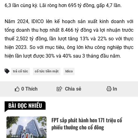
6,3 lần cùng kỳ. Lãi ròng hơn 695 tỷ đồng, gấp 4,7 lần.
Năm 2024, IDICO lên kế hoạch sản xuất kinh doanh với
tổng doanh thu hợp nhất 8.466 tỷ đồng và lợi nhuận trước
thuế 2,502 tỷ đồng, lần lượt tăng 13% và 22% so với thực
hiện 2023. So với mục tiêu, ông lớn khu công nghiệp thực
hiện lần lượt được 30% và 40% sau 3 tháng đầu năm.
trả cổ tức
cổ tức tiền mặt
Idico
0
Thích
Chia sẻ
In
BÀI ĐỌC NHIỀU
FPT sắp phát hành hơn 171 triệu cổ
phiếu thưởng cho cổ đông