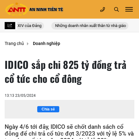
c lần thứ XIV của Đảng
Những doanh nhân xuất thân từ nhà giáo
L
Trang chủ
Doanh nghiệp
IDICO sắp chi 825 tỷ đồng trả
cổ tức cho cổ đông
13:13 23/05/2024
Chia sẻ
Ngày 4/6 tới đây, IDICO sẽ chốt danh sách cổ
đông để chi trả cổ tức đợt 3/2023 với tỷ lệ 5% và