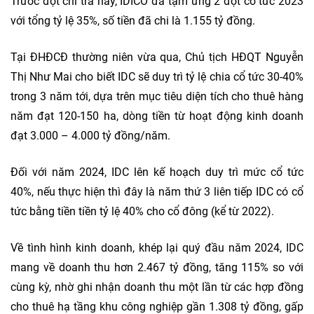
Trước đợt chi trả này, IDICO đã tạm ứng 2 đợt cổ tức 2023
với tổng tỷ lệ 35%, số tiền đã chi là 1.155 tỷ đồng.
Tại ĐHĐCĐ thường niên vừa qua, Chủ tịch HĐQT Nguyễn
Thị Như Mai cho biết IDC sẽ duy trì tỷ lệ chia cổ tức 30-40%
trong 3 năm tới, dựa trên mục tiêu diện tích cho thuê hàng
năm đạt 120-150 ha, dòng tiền từ hoạt động kinh doanh
đạt 3.000 – 4.000 tỷ đồng/năm.
Đối với năm 2024, IDC lên kế hoạch duy trì mức cổ tức
40%, nếu thực hiện thì đây là năm thứ 3 liên tiếp IDC có cổ
tức bằng tiền tiền tỷ lệ 40% cho cổ đông (kể từ 2022).
Về tình hình kinh doanh, khép lại quý đầu năm 2024, IDC
mang về doanh thu hơn 2.467 tỷ đồng, tăng 115% so với
cùng kỳ, nhờ ghi nhận doanh thu một lần từ các hợp đồng
cho thuê hạ tầng khu công nghiệp gần 1.308 tỷ đồng, gấp