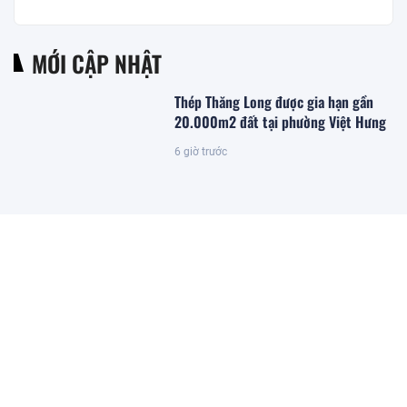
MỚI CẬP NHẬT
Thép Thăng Long được gia hạn gần
20.000m2 đất tại phường Việt Hưng
6 giờ trước
Đặc khu lớn nhất Việt Nam sắp xuất
hiện một công trình cạnh sân bay
quy mô hàng đầu, phục vụ tới 50
triệu hành khách
5 giờ trước
Giám đốc Alibaba.com khu vực:
Doanh nghiệp Việt vẫn đối mặt 3
điểm nghẽn khi bán hàng toàn cầu