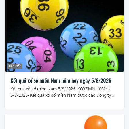
Cần biết
Kết quả xổ số miền Nam hôm nay ngày 5/8/2026
Kết quả xổ số miền Nam 5/8/2026- KQXSMN - XSMN
5/8/2026- Kết quả xổ số miền Nam được các Công ty...