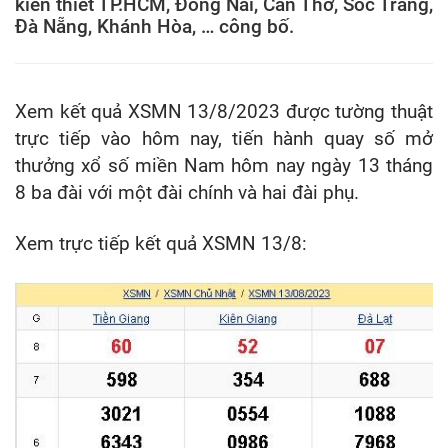
kiến thiết TP.HCM, Đồng Nai, Cần Thơ, Sóc Trăng,
Đà Nẵng, Khánh Hòa, … công bố.
Xem kết quả XSMN 13/8/2023 được tường thuật
trực tiếp vào hôm nay, tiến hành quay số mở
thưởng xổ số miền Nam hôm nay ngày 13 tháng
8 ba đài với một đài chính và hai đài phụ.
Xem trực tiếp kết quả XSMN 13/8: