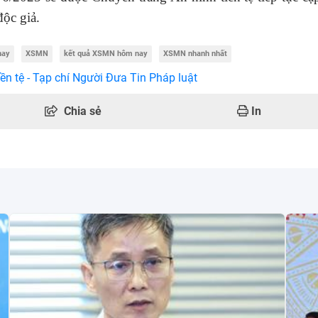
độc giả.
nay
XSMN
kết quả XSMN hôm nay
XSMN nhanh nhất
ền tệ - Tạp chí Người Đưa Tin Pháp luật
Chia sẻ
In