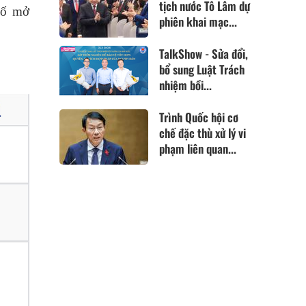
tịch nước Tô Lâm dự
số mở
phiên khai mạc...
TalkShow - Sửa đổi,
bổ sung Luật Trách
nhiệm bồi...
Trình Quốc hội cơ
chế đặc thù xử lý vi
phạm liên quan...