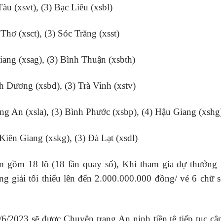
àu (xsvt), (3) Bạc Liêu (xsbl)
Thơ (xsct), (3) Sóc Trăng (xsst)
iang (xsag), (3) Bình Thuận (xsbth)
h Dương (xsbd), (3) Trà Vinh (xstv)
g An (xsla), (3) Bình Phước (xsbp), (4) Hậu Giang (xshg
 Kiên Giang (xskg), (3) Đà Lạt (xsdl)
 gồm 18 lô (18 lần quay số), Khi tham gia dự thưởng 
g giải tối thiểu lên đến 2.000.000.000 đồng/ vé 6 chữ s
/2023 sẽ được Chuyên trang An ninh tiền tệ tiếp tục cậ