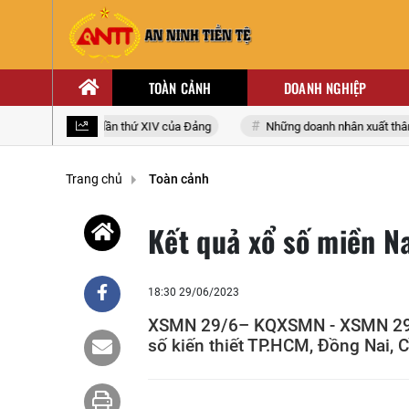
TOÀN CẢNH
DOANH NGHIỆP
i biểu toàn quốc lần thứ XIV của Đảng
Những doanh nhân xuất thân từ
Trang chủ
Toàn cảnh
Kết quả xổ số miền 
18:30 29/06/2023
XSMN 29/6– KQXSMN - XSMN 29/6
số kiến thiết TP.HCM, Đồng Nai, 