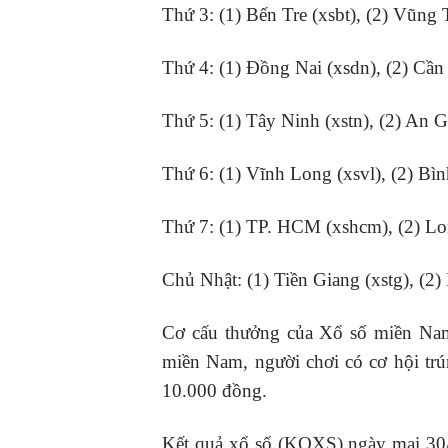
Thứ 3: (1) Bến Tre (xsbt), (2) Vũng T
Thứ 4: (1) Đồng Nai (xsdn), (2) Cần 
Thứ 5: (1) Tây Ninh (xstn), (2) An G
Thứ 6: (1) Vĩnh Long (xsvl), (2) Bìn
Thứ 7: (1) TP. HCM (xshcm), (2) Lon
Chủ Nhật: (1) Tiền Giang (xstg), (2)
Cơ cấu thưởng của Xổ số miền Nam
miền Nam, người chơi có cơ hội trún
10.000 đồng.
Kết quả xổ số (KQXS) ngày mai 30/6