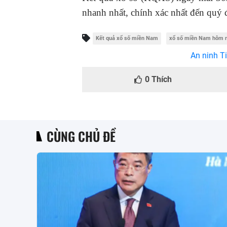
nhanh nhất, chính xác nhất đến quý 
Kết quả xổ số miền Nam
xổ số miền Nam hôm 
An ninh Ti
0
Thích
CÙNG CHỦ ĐỀ