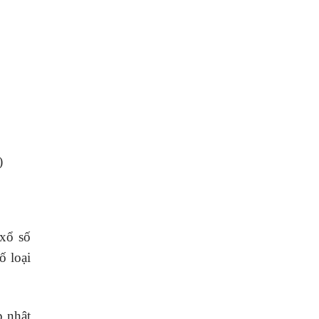
)
xổ số
ố loại
p nhật