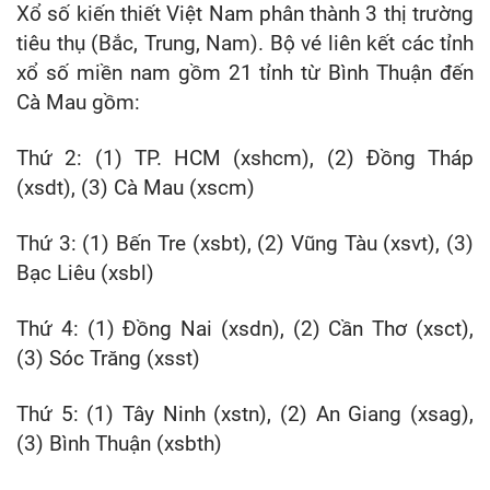
Xổ số kiến thiết Việt Nam phân thành 3 thị trường
tiêu thụ (Bắc, Trung, Nam). Bộ vé liên kết các tỉnh
xổ số miền nam gồm 21 tỉnh từ Bình Thuận đến
Cà Mau gồm:
Thứ 2: (1) TP. HCM (xshcm), (2) Đồng Tháp
(xsdt), (3) Cà Mau (xscm)
Thứ 3: (1) Bến Tre (xsbt), (2) Vũng Tàu (xsvt), (3)
Bạc Liêu (xsbl)
Thứ 4: (1) Đồng Nai (xsdn), (2) Cần Thơ (xsct),
(3) Sóc Trăng (xsst)
Thứ 5: (1) Tây Ninh (xstn), (2) An Giang (xsag),
(3) Bình Thuận (xsbth)