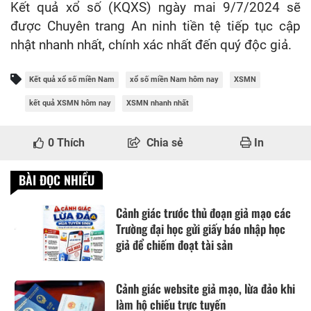
Kết quả xổ số (KQXS) ngày mai 9/7/2024 sẽ
được Chuyên trang An ninh tiền tệ tiếp tục cập
nhật nhanh nhất, chính xác nhất đến quý độc giả.
Kết quả xổ số miền Nam
xổ số miền Nam hôm nay
XSMN
kết quả XSMN hôm nay
XSMN nhanh nhất
0
Thích
Chia sẻ
In
BÀI ĐỌC NHIỀU
Cảnh giác trước thủ đoạn giả mạo các
Trường đại học gửi giấy báo nhập học
giả để chiếm đoạt tài sản
Cảnh giác website giả mạo, lừa đảo khi
làm hộ chiếu trực tuyến