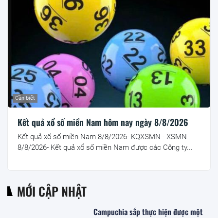
Cần biết
Kết quả xổ số miền Nam hôm nay ngày 8/8/2026
Kết quả xổ số miền Nam 8/8/2026- KQXSMN - XSMN
8/8/2026- Kết quả xổ số miền Nam được các Công ty...
MỚI CẬP NHẬT
Campuchia sắp thực hiện được một