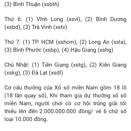
(3) Bình Thuận (xsbth)
Thứ 6: (1) Vĩnh Long (xsvl), (2) Bình Dương
(xsbd), (3) Trà Vinh (xstv)
Thứ 7: (1) TP. HCM (xshcm), (2) Long An (xsla),
(3) Bình Phước (xsbp), (4) Hậu Giang (xshg)
Chủ Nhật: (1) Tiền Giang (xstg), (2) Kiên Giang
(xskg), (3) Đà Lạt (xsdl)
Cơ cấu thưởng của Xổ số miền Nam gồm 18 lô
(18 lần quay số), Khi tham gia dự thưởng xổ số
miền Nam, người chơi có cơ hội trúng giải tối
thiểu lên đến 2.000.000.000 đồng/ vé 6 chữ số
loại 10.000 đồng.