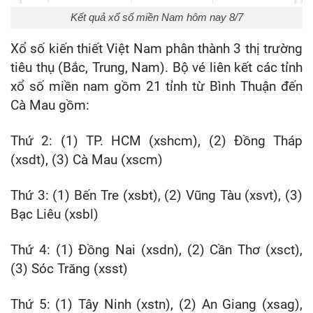
Kết quả xổ số miền Nam hôm nay 8/7
Xổ số kiến thiết Việt Nam phân thành 3 thị trường
tiêu thụ (Bắc, Trung, Nam). Bộ vé liên kết các tỉnh
xổ số miền nam gồm 21 tỉnh từ Bình Thuận đến
Cà Mau gồm:
Thứ 2: (1) TP. HCM (xshcm), (2) Đồng Tháp
(xsdt), (3) Cà Mau (xscm)
Thứ 3: (1) Bến Tre (xsbt), (2) Vũng Tàu (xsvt), (3)
Bạc Liêu (xsbl)
Thứ 4: (1) Đồng Nai (xsdn), (2) Cần Thơ (xsct),
(3) Sóc Trăng (xsst)
Thứ 5: (1) Tây Ninh (xstn), (2) An Giang (xsag),