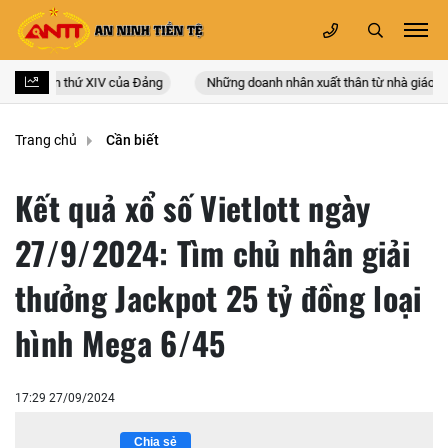
n quốc lần thứ XIV của Đảng
Những doanh nhân xuất thân từ nhà giáo
Trang chủ
Cần biết
Kết quả xổ số Vietlott ngày
27/9/2024: Tìm chủ nhân giải
thưởng Jackpot 25 tỷ đồng loại
hình Mega 6/45
17:29 27/09/2024
Chia sẻ