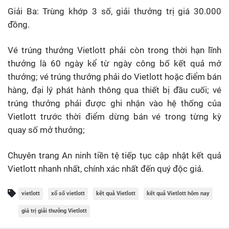
Giải Ba: Trùng khớp 3 số, giải thưởng trị giá 30.000
đồng.
Vé trúng thưởng Vietlott phải còn trong thời hạn lĩnh
thưởng là 60 ngày kể từ ngày công bố kết quả mở
thưởng; vé trúng thưởng phải do Vietlott hoặc điểm bán
hàng, đại lý phát hành thông qua thiết bị đầu cuối; vé
trúng thưởng phải được ghi nhận vào hệ thống của
Vietlott trước thời điểm dừng bán vé trong từng kỳ
quay số mở thưởng;
Chuyên trang An ninh tiền tệ tiếp tục cập nhật kết quả
Vietlott nhanh nhất, chính xác nhất đến quý độc giả.
vietlott
xổ số vietlott
kết quả Vietlott
kết quả Vietlott hôm nay
giá trị giải thưởng Vietlott