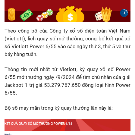
Theo công bố của Công ty xổ số điện toán Việt Nam
(Vietlott), lịch quay số mở thưởng, công bố kết quả xổ
số Vietlott Power 6/55 vào các ngày thứ 3, thứ 5 và thứ
bảy hàng tuần.
Thông tin mới nhất từ Vietlott, kỳ quay xổ số Power
6/55 mở thưởng ngày /9/2024 để tìm chủ nhân của giải
Jackpot 1 trị giá 53.279.767.650 đồng loại hình Power
6/55.
Bộ số may mắn trong kỳ quay thưởng lần này là: