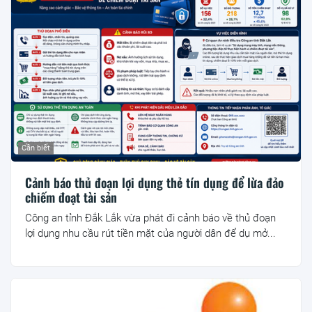
Cần biết
Cảnh báo thủ đoạn lợi dụng thẻ tín dụng để lừa đảo
chiếm đoạt tài sản
Công an tỉnh Đắk Lắk vừa phát đi cảnh báo về thủ đoạn
lợi dụng nhu cầu rút tiền mặt của người dân để dụ mở...