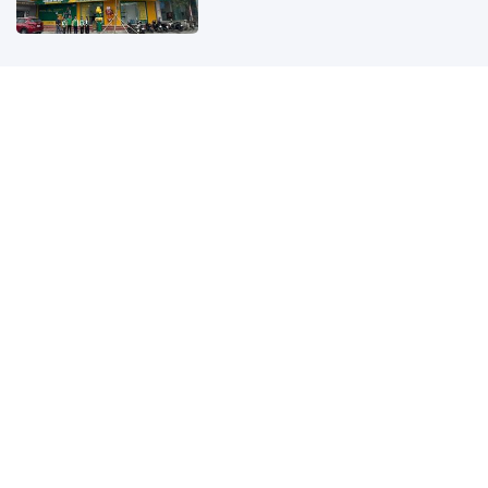
The Magnolia: Nơi bản sắc cá nhân
hiện diện trong từng khung hình
sống
6 giờ trước
Đề xuất giảm 30% thuế năm 2026-
2027 cho hộ kinh doanh có doanh
thu đến 10 tỷ đồng
6 giờ trước
SOHO kiến tạo chuẩn mực mới của
nhà phố thương mại, nơi bản sắc giao
thương song hành nhịp sống toàn
cầu
5 giờ trước