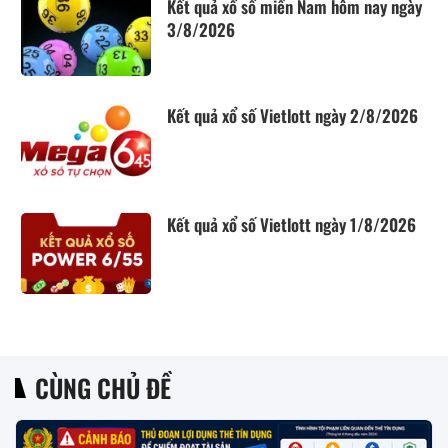
Kết quả xổ số miền Nam hôm nay ngày
3/8/2026
Kết quả xổ số Vietlott ngày 2/8/2026
Kết quả xổ số Vietlott ngày 1/8/2026
CÙNG CHỦ ĐỀ