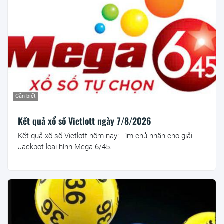
Cần biết
Kết quả xổ số Vietlott ngày 7/8/2026
Kết quả xổ số Vietlott hôm nay: Tìm chủ nhân cho giải
Jackpot loại hình Mega 6/45.