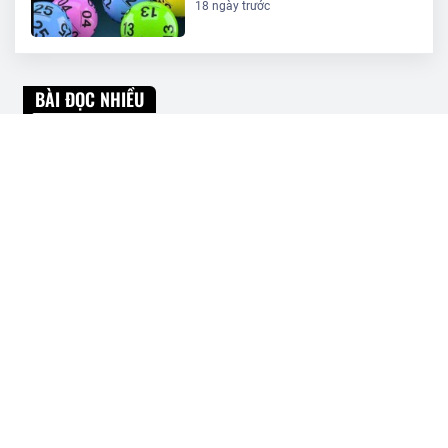
18 ngày trước
BÀI ĐỌC NHIỀU
DIC Corp trả cổ tức bằng cổ phiếu tỷ
lệ 6%
Doanh nghiệp 7 'tháng tuổi' của Chủ
tịch Nguyễn Khải Hoàn nhận chuyển
nhượng 44,5 triệu cổ phiếu KHG
TCBS chào bán 1.000 tỷ đồng trái
phiếu