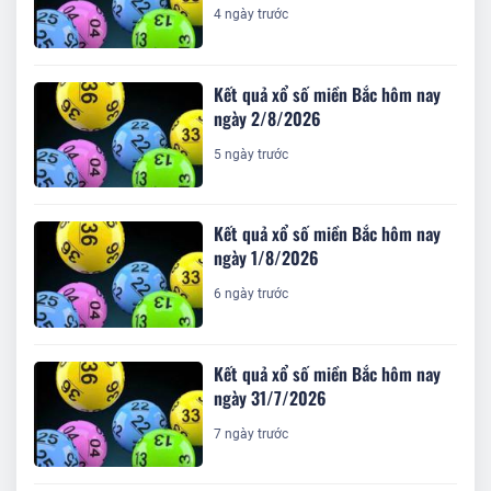
4 ngày trước
Kết quả xổ số miền Bắc hôm nay
ngày 2/8/2026
5 ngày trước
Kết quả xổ số miền Bắc hôm nay
ngày 1/8/2026
6 ngày trước
Kết quả xổ số miền Bắc hôm nay
ngày 31/7/2026
7 ngày trước