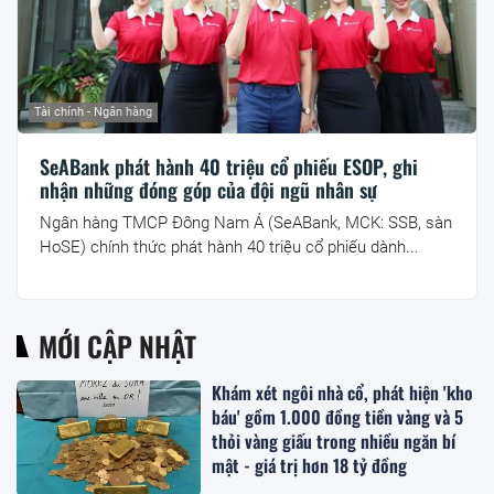
Tài chính - Ngân hàng
SeABank phát hành 40 triệu cổ phiếu ESOP, ghi
nhận những đóng góp của đội ngũ nhân sự
Ngân hàng TMCP Đông Nam Á (SeABank, MCK: SSB, sàn
HoSE) chính thức phát hành 40 triệu cổ phiếu dành...
MỚI CẬP NHẬT
Khám xét ngôi nhà cổ, phát hiện 'kho
báu' gồm 1.000 đồng tiền vàng và 5
thỏi vàng giấu trong nhiều ngăn bí
mật - giá trị hơn 18 tỷ đồng