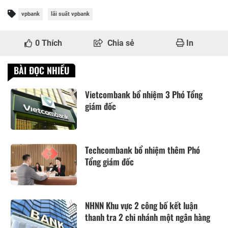
vpbank
lãi suất vpbank
0
Thích
Chia sẻ
In
BÀI ĐỌC NHIỀU
Vietcombank bổ nhiệm 3 Phó Tổng
giám đốc
Techcombank bổ nhiệm thêm Phó
Tổng giám đốc
NHNN Khu vực 2 công bố kết luận
thanh tra 2 chi nhánh một ngân hàng