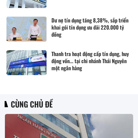
Dư nợ tín dụng tăng 8,38%, sắp triển
khai gói tín dụng ưu đãi 220.000 tỷ
đồng
Thanh tra hoạt động cấp tín dụng, huy
động vốn... tại chi nhánh Thái Nguyên
một ngân hàng
CÙNG CHỦ ĐỀ