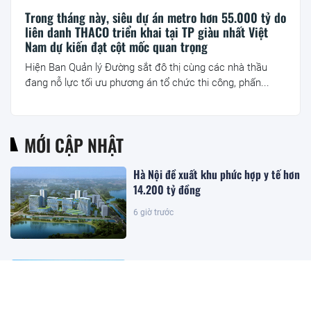
Trong tháng này, siêu dự án metro hơn 55.000 tỷ do
liên danh THACO triển khai tại TP giàu nhất Việt
Nam dự kiến đạt cột mốc quan trọng
Hiện Ban Quản lý Đường sắt đô thị cùng các nhà thầu
đang nỗ lực tối ưu phương án tổ chức thi công, phấn...
MỚI CẬP NHẬT
Hà Nội đề xuất khu phức hợp y tế hơn
14.200 tỷ đồng
6 giờ trước
Một công ty con của Fecon nợ bảo
hiểm của 232 người lao động
5 giờ trước