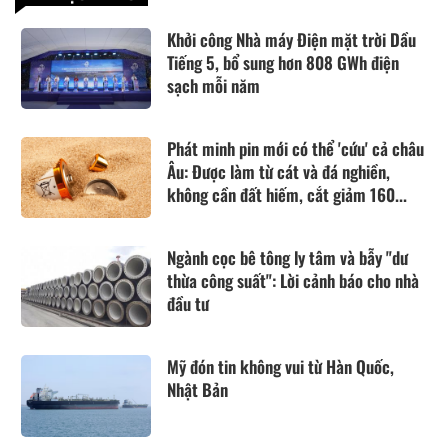
Khởi công Nhà máy Điện mặt trời Dầu
Tiếng 5, bổ sung hơn 808 GWh điện
sạch mỗi năm
Phát minh pin mới có thể 'cứu' cả châu
Âu: Được làm từ cát và đá nghiền,
không cần đất hiếm, cắt giảm 160...
Ngành cọc bê tông ly tâm và bẫy "dư
thừa công suất": Lời cảnh báo cho nhà
đầu tư
Mỹ đón tin không vui từ Hàn Quốc,
Nhật Bản