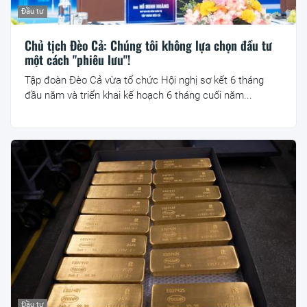
Đầu tư
Chủ tịch Đèo Cả: Chúng tôi không lựa chọn đầu tư
một cách "phiêu lưu"!
Tập đoàn Đèo Cả vừa tổ chức Hội nghị sơ kết 6 tháng
đầu năm và triển khai kế hoạch 6 tháng cuối năm...
Đầu tư