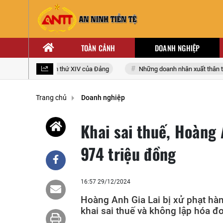
TOÀN CẢNH
DOANH NGHIỆP
iểu toàn quốc lần thứ XIV của Đảng
Những doanh nhân xuất thân từ nh
Trang chủ
Doanh nghiệp
Khai sai thuế, Hoàng 
974 triệu đồng
16:57 29/12/2024
Hoàng Anh Gia Lai bị xử phạt hàn
khai sai thuế và không lập hóa đ