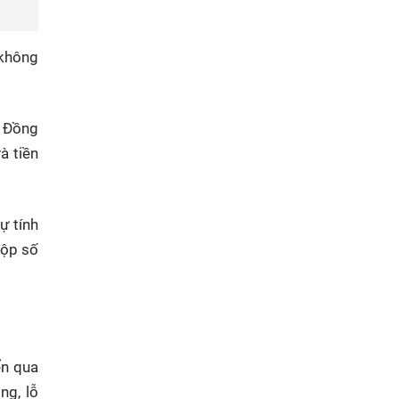
 không
. Đồng
à tiền
ự tính
nộp số
ển qua
ng, lỗ