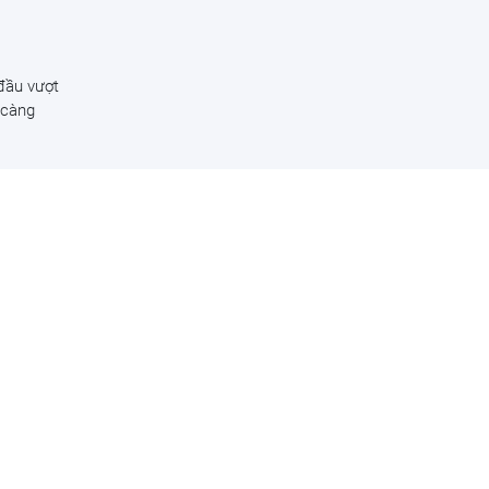
 đầu vượt
 càng
a tăng
ng
Việt
g lại