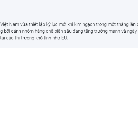
Việt Nam vừa thiết lập kỷ lục mới khi kim ngạch trong một tháng lần
ng bối cảnh nhóm hàng chế biến sâu đang tăng trưởng mạnh và ngày
tại các thị trường khó tính như EU.
ng sau kết luận của TTCP
 trước
ủ động rà soát, kê khai và nộp bổ sung gần 10 tỷ đồng thuế giá trị gi
p từ tháng 11/2025, liên quan đến giai đoạn từ tháng 1/2023 đến thá
rưởng KH-CN Nguyễn Mạnh Hùng lý giải lý do 
u doanh nghiệp khởi nghiệp thành công, nhưn
iệp thực sự lớn