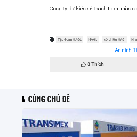
Công ty dự kiến sẽ thanh toán phần cò
Tập đoàn HAGL
HAGL
cổ phiếu HAG
kha
An ninh Ti
0
Thích
CÙNG CHỦ ĐỀ