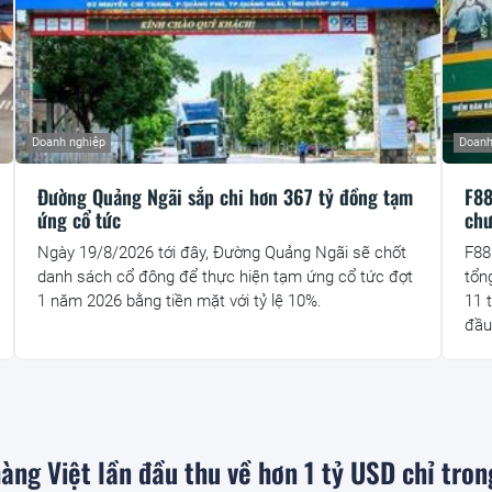
Doanh nghiệp
Doanh
Đường Quảng Ngãi sắp chi hơn 367 tỷ đồng tạm
F88
ứng cổ tức
chư
Ngày 19/8/2026 tới đây, Đường Quảng Ngãi sẽ chốt
F88
danh sách cổ đông để thực hiện tạm ứng cổ tức đợt
tổn
1 năm 2026 bằng tiền mặt với tỷ lệ 10%.
11 
đầu
ng Việt lần đầu thu về hơn 1 tỷ USD chỉ tron