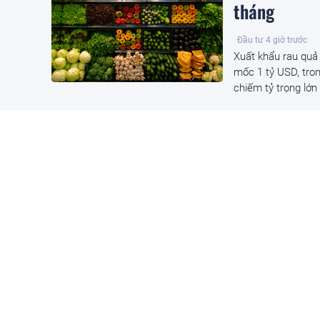
tháng
Đầu tư
4 giờ trước
Xuất khẩu rau quả 
mốc 1 tỷ USD, tro
chiếm tỷ trọng lớn 
PNJ lên tiế
Góc kinh doanh
4 giờ
PNJ cho biết đã ch
cùng tiền chậm nộ
9/2025.
Nguyên Bộ t
Nam có nhiề
ít doanh ngh