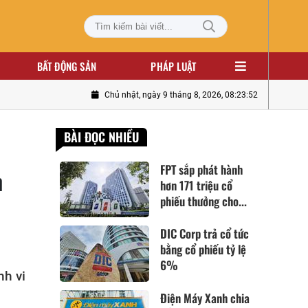
BẤT ĐỘNG SẢN
PHÁP LUẬT
Chủ nhật, ngày 9 tháng 8, 2026, 08:23:53
BÀI ĐỌC NHIỀU
FPT sắp phát hành
n
hơn 171 triệu cổ
phiếu thưởng cho...
DIC Corp trả cổ tức
bằng cổ phiếu tỷ lệ
6%
nh vi
Điện Máy Xanh chia