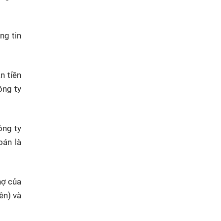
ng tin
n tiền
ông ty
ông ty
oán là
nợ của
ên) và