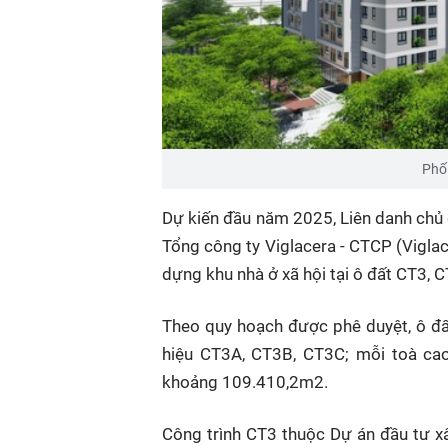
Phối
Dự kiến đầu năm 2025, Liên danh chủ 
Tổng công ty Viglacera - CTCP (Viglac
dựng khu nhà ở xã hội tại ô đất CT3, 
Theo quy hoạch được phê duyệt, ô đ
hiệu CT3A, CT3B, CT3C; mỗi toà cao
khoảng 109.410,2m2.
Công trình CT3 thuộc Dự án đầu tư xâ