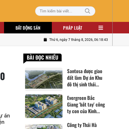
BẤT ĐỘNG SẢN
PHÁP LUẬT
Thứ 6, ngày 7 tháng 8, 2026, 06:18:45
BÀI ĐỌC NHIỀU
Santosa được giao
00
đất làm Dự án Khu
đô thị sinh thái...
Evergreen Bắc
Giang 'bắt tay' công
ty con của Kinh...
ự án
ện
Công ty Thái Hà