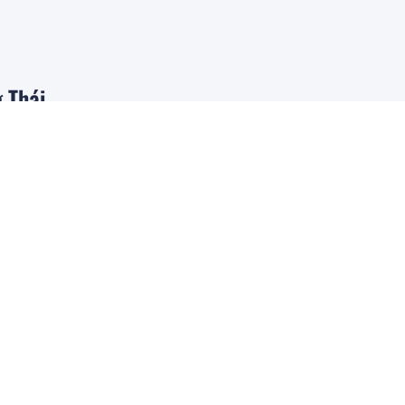
 Thái
 2 để
ng.
c
 năm 2025