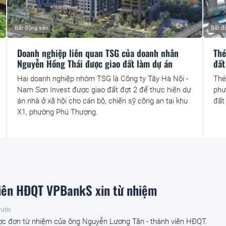
Bất động sản
Bất đ
Doanh nghiệp liên quan TSG của doanh nhân
Thé
Nguyễn Hồng Thái được giao đất làm dự án
đất
Hai doanh nghiệp nhóm TSG là Công ty Tây Hà Nội -
Thé
Nam Sơn Invest được giao đất đợt 2 để thực hiện dự
phư
án nhà ở xã hội cho cán bộ, chiến sỹ công an tại khu
đất
X1, phường Phú Thượng.
iên HĐQT VPBankS xin từ nhiệm
trước
c đơn từ nhiệm của ông Nguyễn Lương Tân - thành viên HĐQT.