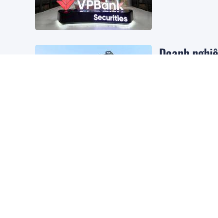
Doanh nghiệ
được giao đ
Bất động sản
5 giờ t
Hai doanh nghiệp 
thực hiện dự án nh
VIX chốt ngà
Thị trường chứng kh
Ngày 21/8 tới, VI
với tỷ lệ 5%.