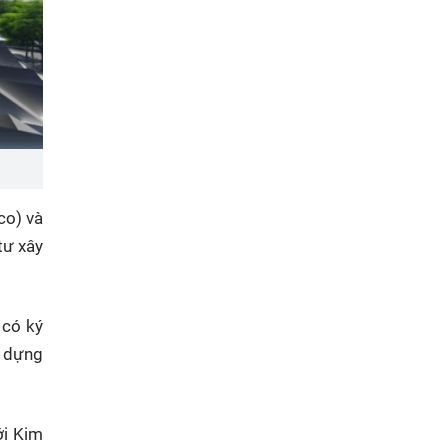
co) và
tư xây
 có ký
y dựng
ới Kim