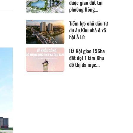
được giao đất tại
phường Đông...
Tiềm lực chủ đầu tư
dự án Khu nhà ở xã
hội Á Lữ
Hà Nội giao 156ha
đất đợt 1 làm Khu
đô thị đa mục...