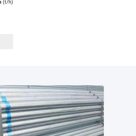
nh
(t/h)