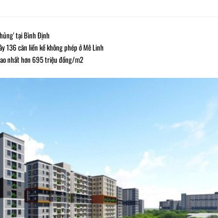
khủng' tại Bình Định
xây 136 căn liền kề không phép ở Mê Linh
 cao nhất hơn 695 triệu đồng/m2