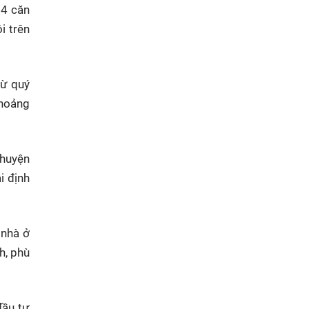
04 căn
i trên
từ quý
hoảng
 huyện
i định
 nhà ở
h, phù
đầu tư