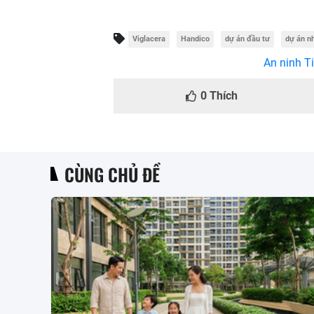
Viglacera
Handico
dự án đầu tư
dự án nh
An ninh Ti
0
Thích
CÙNG CHỦ ĐỀ