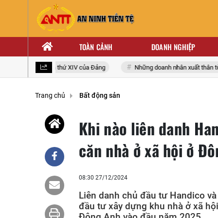
TOÀN CẢNH
DOANH NGHIỆP
iểu toàn quốc lần thứ XIV của Đảng
Những doanh nhân xuất thân từ nh
Trang chủ
Bất động sản
Khi nào liên danh Ha
căn nhà ở xã hội ở Đ
08:30 27/12/2024
Liên danh chủ đầu tư Handico và
đầu tư xây dựng khu nhà ở xã hội
Đông Anh vào đầu năm 2025.