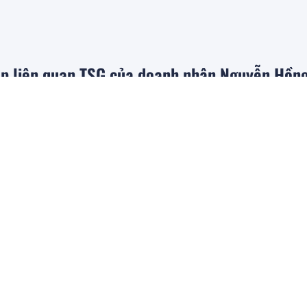
p liên quan TSG của doanh nhân Nguyễn Hồng
ất làm dự án
rước
nhóm TSG là Công ty Tây Hà Nội - Nam Sơn Invest được giao đất đợt
à ở xã hội cho cán bộ, chiến sỹ công an tại khu X1, phường Phú Thượ
y phát hành hơn 122 triệu cổ phiếu trả cổ tứ
oán
5 giờ trước
X sẽ chốt danh sách cổ đông thực hiện phát hành cổ phiếu trả cổ tức