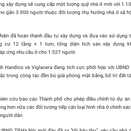
ng xây dựng sẽ cung cấp một lượng quỹ nhà ở mới với 1.1
o gần 3.900 người thuộc đối tượng thụ hưởng nhà ở xã hộ
 hiện đã hoàn thành đầu tư xây dựng và đưa vào sử dụng 
 cư 12 tầng + 1 tum, tổng diện tích sàn xây dựng k
áp ứng nhu cầu ở cho 1.527 người.
anh Handico và Viglacera đang tích cực phối hợp với UBND
 trong công tác đền bù giải phóng mặt bằng, bố trí đất tá
hiên cứu báo cáo Thành phố cho phép điều chỉnh từ dự án
ng hơn nữa các đối tượng tiếp cận loại hình nhà ở chính sác
 người dân.
BND TP.Hà Nội mới đây đã ra "tối hậu thư", yêu cầu nhà 