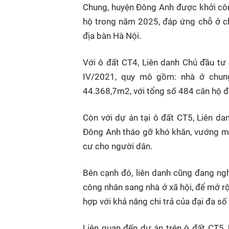
Chung, huyện Đông Anh được khởi cô
hộ trong năm 2025, đáp ứng chỗ ở ch
địa bàn Hà Nội.
Với ô đất CT4, Liên danh Chủ đầu tư
IV/2021, quy mô gồm: nhà ở chung
44.368,7m2, với tổng số 484 căn hộ đ
Còn với dự án tại ô đất CT5, Liên d
Đông Anh tháo gỡ khó khăn, vướng mắc
cư cho người dân.
Bên cạnh đó, liên danh cũng đang ng
công nhân sang nhà ở xã hội, để mở rộ
hợp với khả năng chi trả của đại đa số
Liên quan đến dự án trên ô đất CT5, U