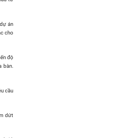
 dự án
ắc cho
iến độ
a bàn.
êu cầu
ấm dứt