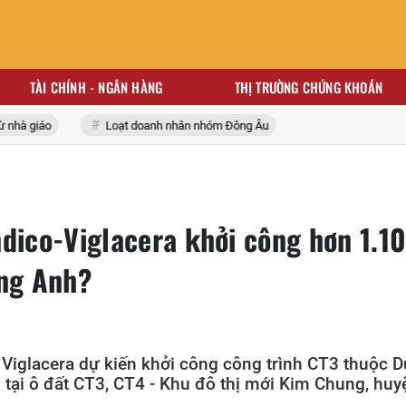
TÀI CHÍNH - NGÂN HÀNG
THỊ TRƯỜNG CHỨNG KHOÁN
à giáo
Loạt doanh nhân nhóm Đông Âu
ndico-Viglacera khởi công hơn 1.1
ông Anh?
 Viglacera dự kiến khởi công công trình CT3 thuộc D
 tại ô đất CT3, CT4 - Khu đô thị mới Kim Chung, huy