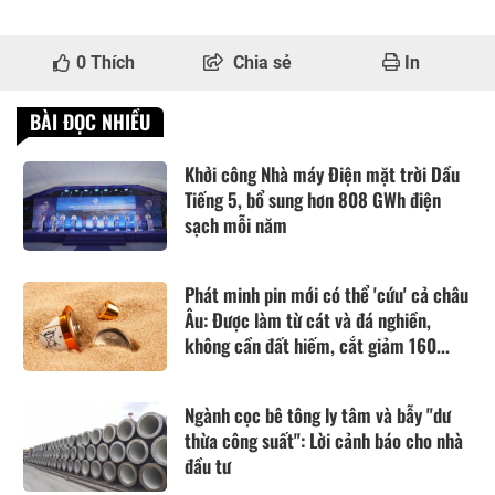
0
Thích
Chia sẻ
In
BÀI ĐỌC NHIỀU
Khởi công Nhà máy Điện mặt trời Dầu
Tiếng 5, bổ sung hơn 808 GWh điện
sạch mỗi năm
Phát minh pin mới có thể 'cứu' cả châu
Âu: Được làm từ cát và đá nghiền,
không cần đất hiếm, cắt giảm 160...
Ngành cọc bê tông ly tâm và bẫy "dư
thừa công suất": Lời cảnh báo cho nhà
đầu tư