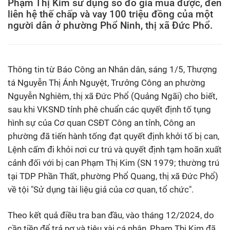
Phạm Thị Kim sử dụng sổ đỏ giả mua được, đến
liên hệ thế chấp và vay 100 triệu đồng của một
người dân ở phường Phổ Ninh, thị xã Đức Phổ.
Thông tin từ Báo Công an Nhân dân, sáng 1/5, Thượng
tá Nguyễn Thị Ánh Nguyệt, Trưởng Công an phường
Nguyễn Nghiêm, thị xã Đức Phổ (Quảng Ngãi) cho biết,
sau khi VKSND tỉnh phê chuẩn các quyết định tố tụng
hình sự của Cơ quan CSĐT Công an tỉnh, Công an
phường đã tiến hành tống đạt quyết định khởi tố bị can,
Lệnh cấm đi khỏi nơi cư trú và quyết định tạm hoãn xuất
cảnh đối với bị can Phạm Thị Kim (SN 1979; thường trú
tại TDP Phần Thất, phường Phổ Quang, thị xã Đức Phổ)
về tội "Sử dụng tài liệu giả của cơ quan, tổ chức".
Theo kết quả điều tra ban đầu, vào tháng 12/2024, do
cần tiền để trả nợ và tiêu xài cá nhân, Phạm Thị Kim đã