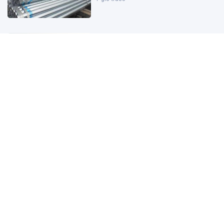
Đặc khu lớn nhất Việt Nam sắp xuất
hiện một công trình cạnh sân bay
quy mô hàng đầu, phục vụ tới 50
triệu hành khách
8 giờ trước
Giám đốc Alibaba.com khu vực:
Doanh nghiệp Việt vẫn đối mặt 3
điểm nghẽn khi bán hàng toàn cầu
8 giờ trước
Bộ Tài chính nói gì về tình trạng
‘lương chưa tăng, giá đã chạy trước’?
9 giờ trước