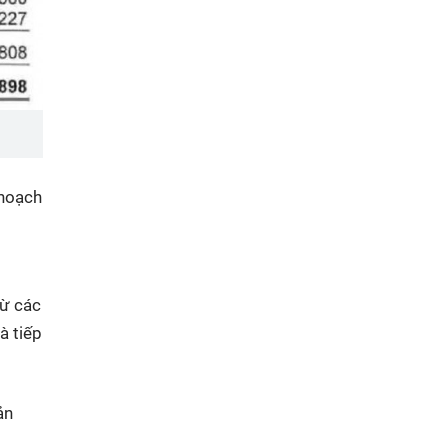
 hoạch
từ các
à tiếp
ản