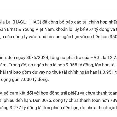
ia Lai (HAGL – HAG) đã công bố báo cáo tài chính hợp nhất
oán Ernst & Young Việt Nam, khoản lỗ lũy kế 957 tỷ đồng và t
n của công ty vượt quá tài sản ngắn hạn với số tiền hơn 350
chính, đến ngày 30/6/2024, tổng nợ phải trả của HAGL là 12.7
ăm. Trong đó, nợ ngắn hạn là hơn 9.058 tỷ đồng, lớn hơn tài
hải trả bao gồm dư vay nợ thuê tài chính ngắn hạn là 3.951 t
g cộng gần 7.000 tỷ đồng.
 số cam kết đối với hợp đồng trái phiếu và chưa thanh toá
rái phiếu đến hạn. Đến 30/6, công ty chưa thanh toán hơn 789
hoảng 3.277 tỷ đồng lãi trái phiếu đến hạn, do chưa thu được