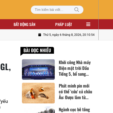
BẤT ĐỘNG SẢN
PHÁP LUẬT
Thứ 5, ngày 6 tháng 8, 2026, 20:10:55
BÀI ĐỌC NHIỀU
Khởi công Nhà máy
AGL,
Điện mặt trời Dầu
Tiếng 5, bổ sung...
Phát minh pin mới
có thể 'cứu' cả châu
Âu: Được làm từ...
“yếu
a
Ngành cọc bê tông