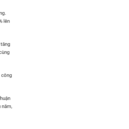
ng.
% lên
 tăng
 cùng
, công
nhuận
u năm,