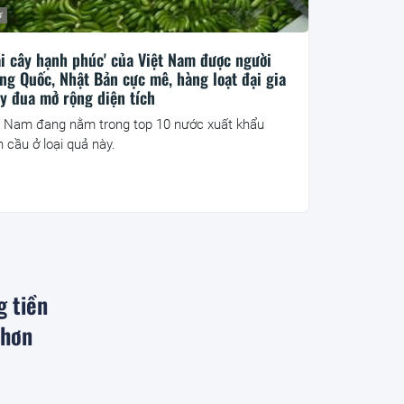
ư
ái cây hạnh phúc' của Việt Nam được người
ng Quốc, Nhật Bản cực mê, hàng loạt đại gia
y đua mở rộng diện tích
t Nam đang nằm trong top 10 nước xuất khẩu
n cầu ở loại quả này.
g tiền
 hơn