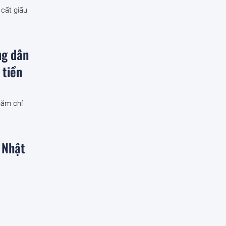
 cất giấu
ng dân
 tiền
năm chỉ
 Nhật