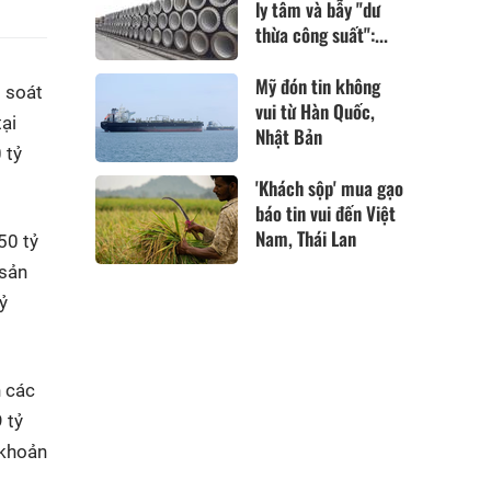
ly tâm và bẫy "dư
thừa công suất":...
Mỹ đón tin không
 soát
vui từ Hàn Quốc,
ại
Nhật Bản
 tỷ
'Khách sộp' mua gạo
báo tin vui đến Việt
Nam, Thái Lan
50 tỷ
 sản
ỷ
n các
 tỷ
 khoản