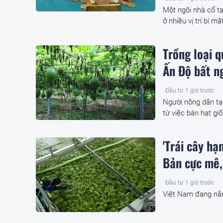
Một ngôi nhà cổ tạ
ở nhiều vị trí bí m
Trồng loại 
Ấn Độ bất ng
Đầu tư
1 giờ trước
Người nông dân tạ
từ việc bán hạt giố
'Trái cây h
Bản cực mê,
Đầu tư
1 giờ trước
Việt Nam đang nằm