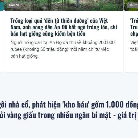
Đầu tư
Đầu t
Trồng loại quả ‘đến từ thiên đường’ của Việt
'Tr
Nam, anh nông dân Ấn Độ bất ngờ trúng lớn, chỉ
Tru
bán hạt giống cũng kiếm bộn tiền
chạ
Người nông dân tại Ấn Độ đã thu về khoảng 200.000
Việ
rupee (khoảng 60 triệu đồng) mỗi năm chỉ từ việc
toà
bán hạt giống.
ôi nhà cổ, phát hiện 'kho báu' gồm 1.000 đồn
ỏi vàng giấu trong nhiều ngăn bí mật - giá trị