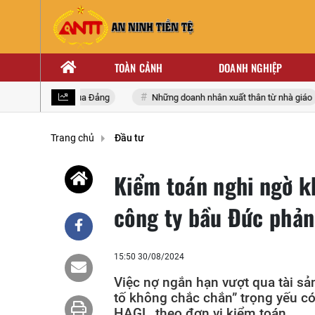
TOÀN CẢNH
DOANH NGHIỆP
ốc lần thứ XIV của Đảng
Những doanh nhân xuất thân từ nhà giáo
Trang chủ
Đầu tư
Kiểm toán nghi ngờ k
công ty bầu Đức phản
15:50 30/08/2024
Việc nợ ngắn hạn vượt qua tài sả
tố không chắc chắn” trọng yếu c
HAGL, theo đơn vị kiểm toán.