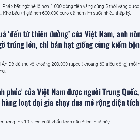
i Pháp bất ngờ hé lộ hơn 1.000 đồng tiền vàng cùng 5 thỏi vàng được
ật. Kho báu trị giá hơn 600.000 euro đã nằm im suốt nhiều thập kỷ.
quả ‘đến từ thiên đường’ của Việt Nam, anh nô
ờ trúng lớn, chỉ bán hạt giống cũng kiếm bộn
i Ấn Độ đã thu về khoảng 200.000 rupee (khoảng 60 triệu đồng) mỗi 
ng.
ạnh phúc' của Việt Nam được người Trung Quốc,
 hàng loạt đại gia chạy đua mở rộng diện tích
 trong top 10 nước xuất khẩu toàn cầu ở loại quả này.