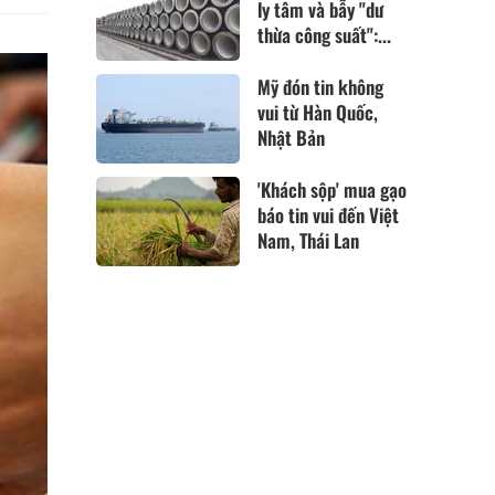
ly tâm và bẫy "dư
thừa công suất":...
Mỹ đón tin không
vui từ Hàn Quốc,
Nhật Bản
'Khách sộp' mua gạo
báo tin vui đến Việt
Nam, Thái Lan