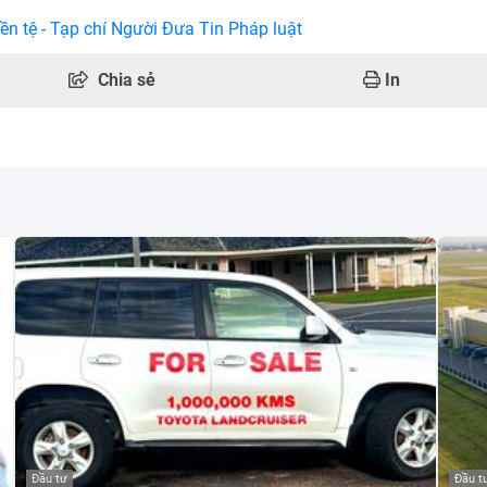
ền tệ - Tạp chí Người Đưa Tin Pháp luật
Chia sẻ
In
Đầu tư
Đầu t