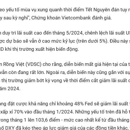
theo yếu tố mùa vụ xung quanh thời điểm Tết Nguyên đán tuy 
y sau kỳ nghỉ", Chứng khoán Vietcombank đánh giá.
duy trì lãi suất cao đến tháng 5/2024, chênh lệch lãi suất 
ợc dự báo sẽ vẫn ở cao mức kỷ lục (trên dưới 5%). Điều này 
D khi thị trường xuất hiện biến động.
Rồng Việt (VDSC) cho rằng, diễn biến mất giá hiện tại của t
ẫn còn đang rất lớn. Ngoài ra, diễn biến này cũng gắn với s
thị trường giảm bớt kỳ vọng về thời điểm cắt giảm lãi suất 
 năm 2024.
ang đặt cược khả năng chỉ khoảng 48% Fed sẽ giảm lãi suất 
ấp xỉ 70% vào đầu tháng 1/2024. Những yếu tố trên đã hỗ 
rong tháng 1 lên 103,6 điểm - mức cao nhất kể từ đầu tháng
 số DXY đã kéo theo áp lực giảm giá của các đồng tiền khác,