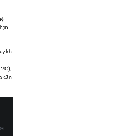
hệ
 hạn
ây khi
OMO),
ào cần