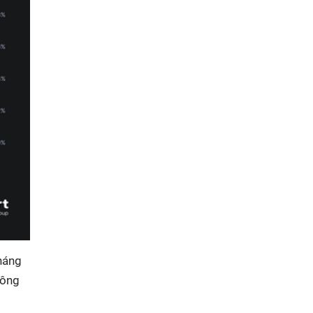
tháng
hông