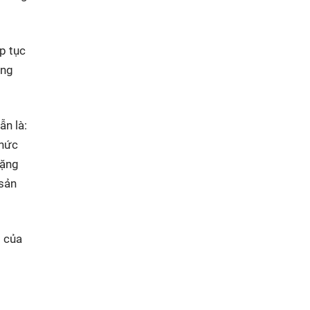
p tục
ong
ẫn là:
thức
hặng
 sản
t của