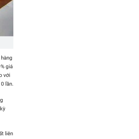
n hàng
0% giá
o với
0 lần.
ng
 kỳ
t liên