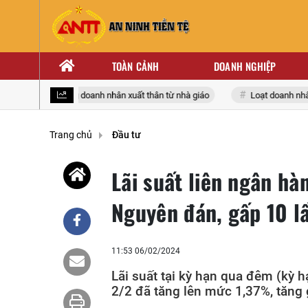
TOÀN CẢNH
DOANH NGHIỆP
Những doanh nhân xuất thân từ nhà giáo
Loạt doanh nhân n
Trang chủ
Đầu tư
Lãi suất liên ngân hà
Nguyên đán, gấp 10 lầ
11:53 06/02/2024
Lãi suất tại kỳ hạn qua đêm (kỳ h
2/2 đã tăng lên mức 1,37%, tăng 