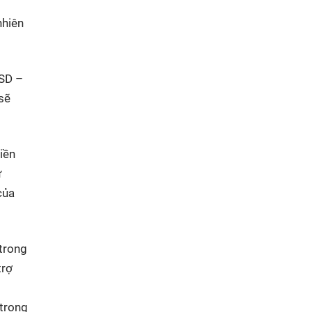
nhiên
USD –
sẽ
iền
ự
của
trong
trợ
 trong