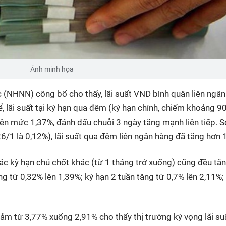
Ảnh minh họa
(NHNN) công bố cho thấy, lãi suất VND bình quân liên ngâ
ể, lãi suất tại kỳ hạn qua đêm (kỳ hạn chính, chiếm khoảng 9
 lên mức 1,37%, đánh dấu chuỗi 3 ngày tăng mạnh liên tiếp. S
6/1 là 0,12%), lãi suất qua đêm liên ngân hàng đã tăng hơn 1
các kỳ hạn chủ chốt khác (từ 1 tháng trở xuống) cũng đều tă
g từ 0,32% lên 1,39%; kỳ hạn 2 tuần tăng từ 0,7% lên 2,11%;
giảm từ 3,77% xuống 2,91% cho thấy thị trường kỳ vọng lãi suấ