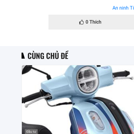
An ninh Ti
0
Thích
CÙNG CHỦ ĐỀ
Đầu tư