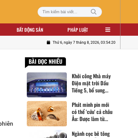
BẤT ĐỘNG SẢN
PHÁP LUẬT
Thứ 6, ngày 7 tháng 8, 2026, 03:54:21
BÀI ĐỌC NHIỀU
Khởi công Nhà máy
Điện mặt trời Dầu
Tiếng 5, bổ sung...
Phát minh pin mới
có thể 'cứu' cả châu
Âu: Được làm từ...
phiên
Ngành cọc bê tông