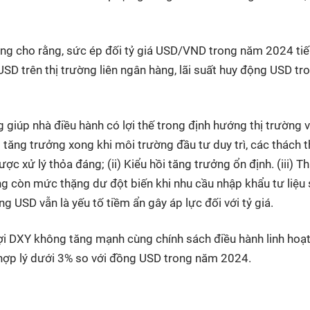
 cho rằng, sức ép đối tỷ giá USD/VND trong năm 2024 tiế
USD trên thị trường liên ngân hàng, lãi suất huy động USD tr
iúp nhà điều hành có lợi thế trong định hướng thị trường v
 tăng trưởng xong khi môi trường đầu tư duy trì, các thách 
ược xử lý thỏa đáng; (ii) Kiểu hồi tăng trưởng ổn định. (iii) T
g còn mức thặng dư đột biến khi nhu cầu nhập khẩu tư liệu
 USD vẫn là yếu tố tiềm ẩn gây áp lực đối với tỷ giá.
lợi DXY không tăng mạnh cùng chính sách điều hành linh hoạ
ợp lý dưới 3% so với đồng USD trong năm 2024.