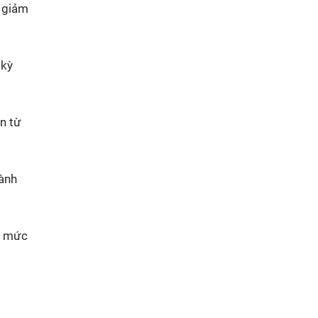
, giảm
 kỳ
ạn từ
dành
 ở mức