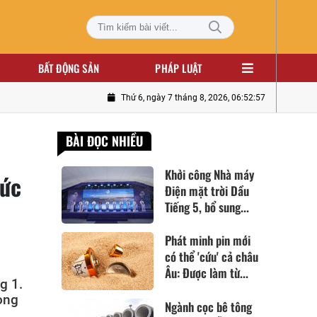
BẤT ĐỘNG SẢN
PHÁP LUẬT
Thứ 6, ngày 7 tháng 8, 2026, 06:52:58
BÀI ĐỌC NHIỀU
Khởi công Nhà máy
Mức
Điện mặt trời Dầu
Tiếng 5, bổ sung...
Phát minh pin mới
có thể 'cứu' cả châu
Âu: Được làm từ...
g 1.
ong
Ngành cọc bê tông