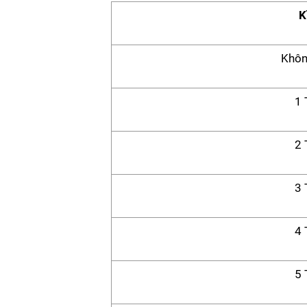
K
Khôn
1 
2 
3 
4 
5 