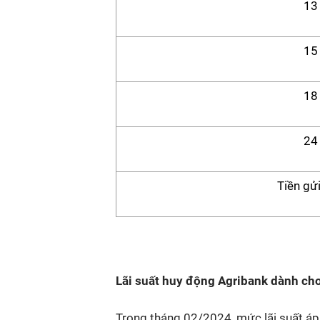
13
15
18
24
Tiền gử
Lãi suất huy động Agribank dành ch
Trong tháng 02/2024, mức lãi suất á