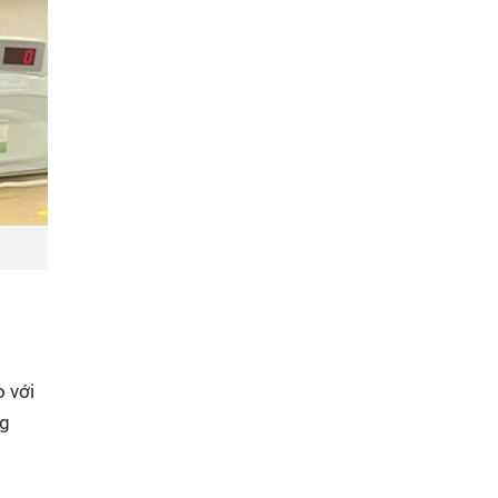
o với
ng