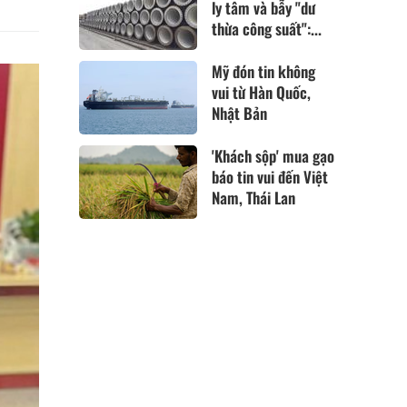
ly tâm và bẫy "dư
thừa công suất":...
Mỹ đón tin không
vui từ Hàn Quốc,
Nhật Bản
'Khách sộp' mua gạo
báo tin vui đến Việt
Nam, Thái Lan