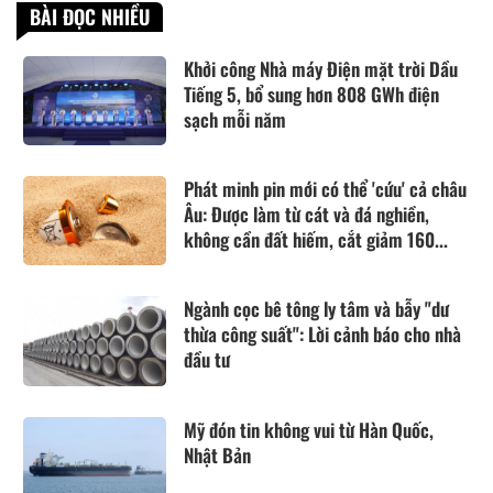
BÀI ĐỌC NHIỀU
Khởi công Nhà máy Điện mặt trời Dầu
Tiếng 5, bổ sung hơn 808 GWh điện
sạch mỗi năm
Phát minh pin mới có thể 'cứu' cả châu
Âu: Được làm từ cát và đá nghiền,
không cần đất hiếm, cắt giảm 160...
Ngành cọc bê tông ly tâm và bẫy "dư
thừa công suất": Lời cảnh báo cho nhà
đầu tư
Mỹ đón tin không vui từ Hàn Quốc,
Nhật Bản