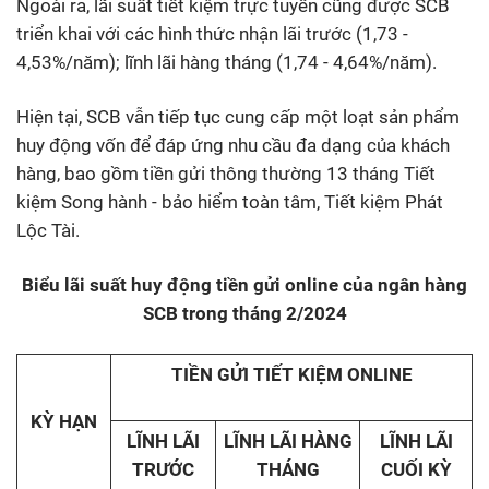
Ngoài ra,
lãi suất tiết kiệm trực tuyến cũng được SCB
triển khai với các hình thức nhận lãi trước (
1,73 -
4,53%/năm
)
;
lĩnh lãi hàng tháng
(
1,74 - 4,64%/năm
).
Hiện tại, SCB vẫn tiếp tục cung cấp một loạt sản phẩm
huy động vốn để đáp ứng nhu cầu đa dạng của khách
hàng, bao gồm tiền gửi thông thường 13 tháng Tiết
kiệm Song hành - bảo hiểm toàn tâm, Tiết kiệm Phát
Lộc Tài.
Biểu lãi suất huy động tiền gửi online của ngân hàng
SCB trong tháng 2/2024
TIỀN GỬI TIẾT KIỆM ONLINE
KỲ HẠN
LĨNH LÃI
LĨNH LÃI HÀNG
LĨNH LÃI
TRƯỚC
THÁNG
CUỐI KỲ