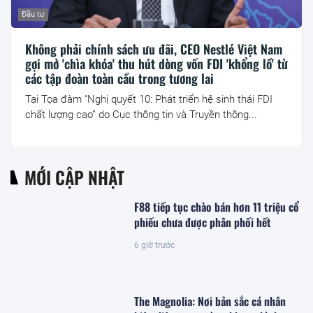
Đầu tư
Không phải chính sách ưu đãi, CEO Nestlé Việt Nam
gợi mở 'chìa khóa' thu hút dòng vốn FDI 'khổng lồ' từ
các tập đoàn toàn cầu trong tương lai
Tại Tọa đàm “Nghị quyết 10: Phát triển hệ sinh thái FDI
chất lượng cao” do Cục thông tin và Truyền thông...
MỚI CẬP NHẬT
F88 tiếp tục chào bán hơn 11 triệu cổ
phiếu chưa được phân phối hết
6 giờ trước
The Magnolia: Nơi bản sắc cá nhân