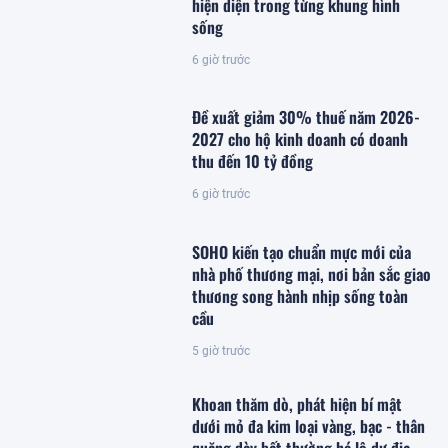
hiện diện trong từng khung hình
sống
6 giờ trước
Đề xuất giảm 30% thuế năm 2026-
2027 cho hộ kinh doanh có doanh
thu đến 10 tỷ đồng
6 giờ trước
SOHO kiến tạo chuẩn mực mới của
nhà phố thương mại, nơi bản sắc giao
thương song hành nhịp sống toàn
cầu
5 giờ trước
Khoan thăm dò, phát hiện bí mật
dưới mỏ đa kim loại vàng, bạc - thân
quặng dày bất thường hé lộ dư địa