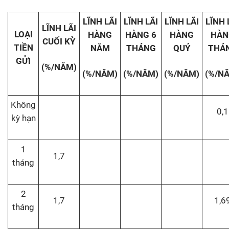
LĨNH LÃI
LĨNH LÃI
LĨNH LÃI
LĨNH 
LĨNH LÃI
LOẠI
HÀNG
HÀNG 6
HÀNG
HÀN
CUỐI KỲ
TIỀN
NĂM
THÁNG
QUÝ
THÁ
GỬI
(%/NĂM)
(%/NĂM)
(%/NĂM)
(%/NĂM)
(%/N
Không
0,1
kỳ hạn
1
1,7
tháng
2
1,7
1,6
tháng