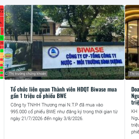
Thị trường chứng khoán
Thị t
Tổ chức liên quan Thành viên HĐQT Biwase mua
Doa
gần 1 triệu cổ phiếu BWE
Ngu
tri
Công ty TNHH Thương mại N.T.P đã mua vào
KH 
995.000 cổ phiếu BWE như đăng ký trong thời gian từ
Ngu
ngày 21/7/2026 đến ngày 3/8/2026.
tri
phi