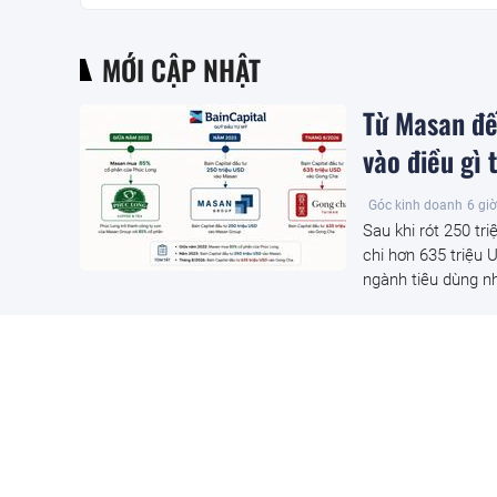
MỚI CẬP NHẬT
Từ Masan đế
vào điều gì 
Góc kinh doanh
6 giờ
Sau khi rót 250 tr
chi hơn 635 triệu
ngành tiêu dùng n
Phong tỏa kh
đồng do một
Đầu tư
6 giờ trước
Một cặp vợ chồng 