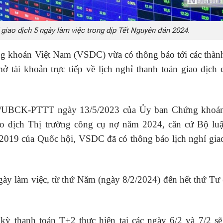
iao dịch 5 ngày làm việc trong dịp Tết Nguyên đán 2024.
g khoán Việt Nam (VSDC) vừa có thông báo tới các thàn
mở tài khoản trực tiếp về lịch nghỉ thanh toán giao dịch
80/UBCK-PTTT ngày 13/5/2023 của Ủy ban Chứng khoá
ao dịch Thị trường công cụ nợ năm 2024, căn cứ Bộ lu
019 của Quốc hội, VSDC đã có thông báo lịch nghỉ gia
gày làm việc, từ thứ Năm (ngày 8/2/2024) đến hết thứ Tư
kỳ thanh toán T+2 thực hiện tại các ngày 6/2 và 7/2 s