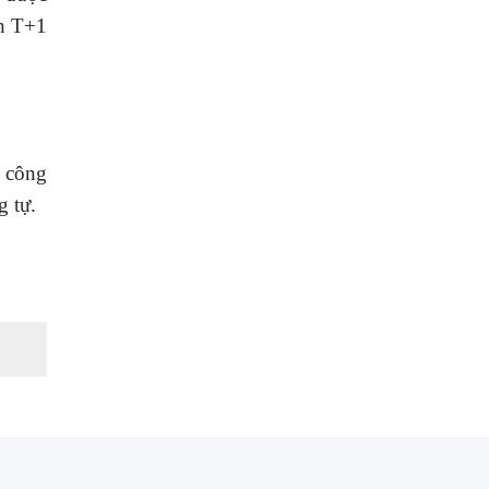
án T+1
 công
g tự.