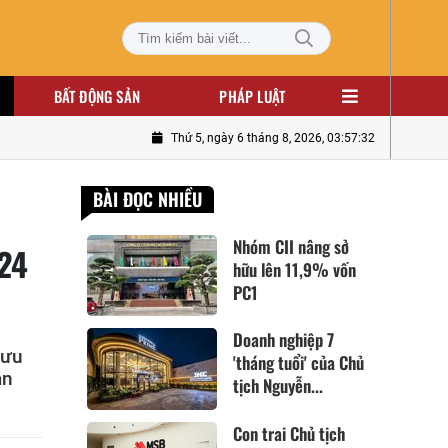
BẤT ĐỘNG SẢN
PHÁP LUẬT
Thứ 5, ngày 6 tháng 8, 2026, 03:57:33
BÀI ĐỌC NHIỀU
Nhóm CII nâng sở
024
hữu lên 11,9% vốn
PC1
Doanh nghiệp 7
Lưu
'tháng tuổi' của Chủ
án
tịch Nguyễn...
Con trai Chủ tịch