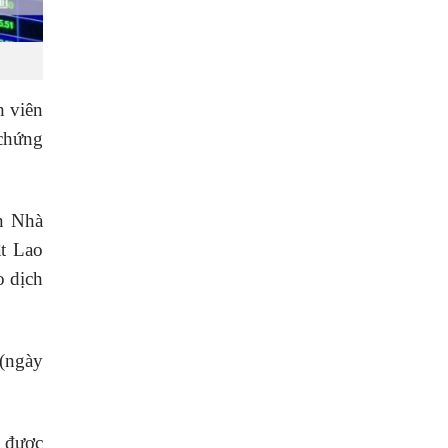
h viên
 chứng
n Nhà
ật Lao
o dịch
 (ngày
ẽ được