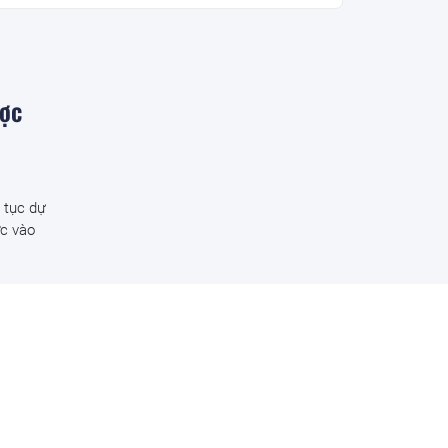
ược
 tục dự
ợc vào
26 tỷ