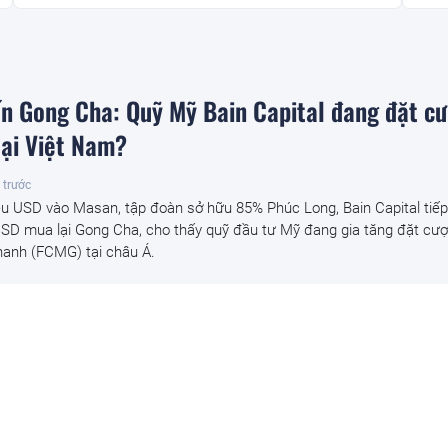
n Gong Cha: Quỹ Mỹ Bain Capital đang đặt c
tại Việt Nam?
 trước
iệu USD vào Masan, tập đoàn sở hữu 85% Phúc Long, Bain Capital tiếp
 USD mua lại Gong Cha, cho thấy quỹ đầu tư Mỹ đang gia tăng đặt cư
hanh (FCMG) tại châu Á.
u vực, thu giữ 266 hiện vật vàng trị giá hơn 
 cặp vợ chồng phát hiện khi thay sàn nhà
tại Anh bất ngờ phát hiện kho báu hơn 266 đồng tiền vàng.