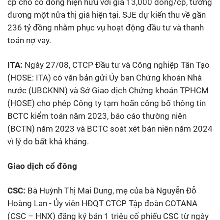
cp cho cổ đông hiện hữu với giá 13,000 đồng/cp, tương
đương một nửa thị giá hiện tại. SJE dự kiến thu về gần
236 tỷ đồng nhằm phục vụ hoạt động đầu tư và thanh
toán nợ vay.
ITA:
Ngày 27/08, CTCP Đầu tư và Công nghiệp Tân Tạo
(HOSE: ITA) có văn bản gửi Ủy ban Chứng khoán Nhà
nước (UBCKNN) và Sở Giao dịch Chứng khoán TPHCM
(HOSE) cho phép Công ty tạm hoãn công bố thông tin
BCTC kiểm toán năm 2023, báo cáo thường niên
(BCTN) năm 2023 và BCTC soát xét bán niên năm 2024
vì lý do bất khả kháng.
Giao dịch cổ đông
CSC:
Bà Huỳnh Thị Mai Dung, mẹ của bà Nguyễn Đỗ
Hoàng Lan - Ủy viên HĐQT CTCP Tập đoàn COTANA
(CSC – HNX) đăng ký bán 1 triệu cổ phiếu CSC từ ngày