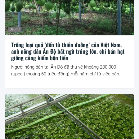
Đầu tư
Trồng loại quả ‘đến từ thiên đường’ của Việt Nam,
anh nông dân Ấn Độ bất ngờ trúng lớn, chỉ bán hạt
giống cũng kiếm bộn tiền
Người nông dân tại Ấn Độ đã thu về khoảng 200.000
rupee (khoảng 60 triệu đồng) mỗi năm chỉ từ việc bán...