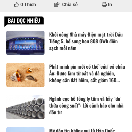
0
Thích
Chia sẻ
In
BÀI ĐỌC NHIỀU
Khởi công Nhà máy Điện mặt trời Dầu
Tiếng 5, bổ sung hơn 808 GWh điện
sạch mỗi năm
Phát minh pin mới có thể 'cứu' cả châu
Âu: Được làm từ cát và đá nghiền,
không cần đất hiếm, cắt giảm 160...
Ngành cọc bê tông ly tâm và bẫy "dư
thừa công suất": Lời cảnh báo cho nhà
đầu tư
Mỹ đón tin không vui từ Hàn Quốc,