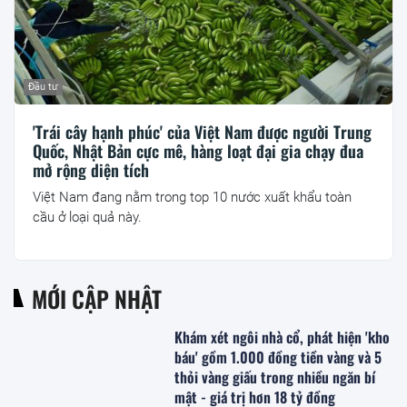
Đầu tư
'Trái cây hạnh phúc' của Việt Nam được người Trung
Quốc, Nhật Bản cực mê, hàng loạt đại gia chạy đua
mở rộng diện tích
Việt Nam đang nằm trong top 10 nước xuất khẩu toàn
cầu ở loại quả này.
MỚI CẬP NHẬT
Khám xét ngôi nhà cổ, phát hiện 'kho
báu' gồm 1.000 đồng tiền vàng và 5
thỏi vàng giấu trong nhiều ngăn bí
mật - giá trị hơn 18 tỷ đồng