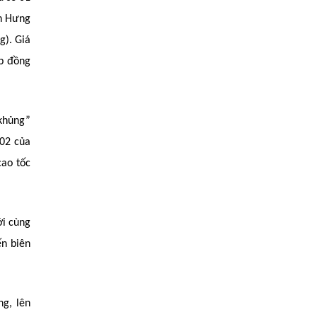
nh Hưng
g). Giá
ợp đồng
“khủng”
 02 của
cao tốc
ới cùng
ến biên
ng, lên