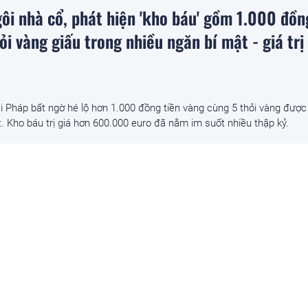
ôi nhà cổ, phát hiện 'kho báu' gồm 1.000 đồn
ỏi vàng giấu trong nhiều ngăn bí mật - giá trị
i Pháp bất ngờ hé lộ hơn 1.000 đồng tiền vàng cùng 5 thỏi vàng được
ật. Kho báu trị giá hơn 600.000 euro đã nằm im suốt nhiều thập kỷ.
quả ‘đến từ thiên đường’ của Việt Nam, anh nô
ờ trúng lớn, chỉ bán hạt giống cũng kiếm bộn
i Ấn Độ đã thu về khoảng 200.000 rupee (khoảng 60 triệu đồng) mỗi 
ng.
ạnh phúc' của Việt Nam được người Trung Quốc,