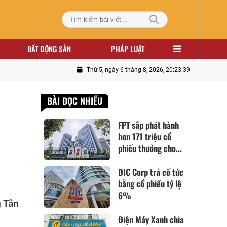
BẤT ĐỘNG SẢN
PHÁP LUẬT
Thứ 5, ngày 6 tháng 8, 2026, 20:23:40
BÀI ĐỌC NHIỀU
FPT sắp phát hành
hơn 171 triệu cổ
phiếu thưởng cho...
DIC Corp trả cổ tức
bằng cổ phiếu tỷ lệ
6%
g Tân
Điện Máy Xanh chia