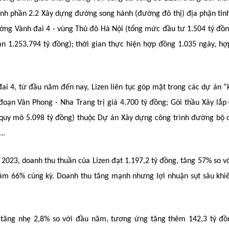
ành phần 2.2 Xây dựng đường song hành (đường đô thị) địa phận tỉ
ng Vành đai 4 - vùng Thủ đô Hà Nội (tổng mức đầu tư 1.504 tỷ đồn
oán 1.253,794 tỷ đồng); thời gian thực hiện hợp đồng 1.035 ngày, h
đai 4, từ đầu năm đến nay, Lizen liên tục góp mặt trong các dự án 
oạn Vân Phong - Nha Trang trị giá 4.700 tỷ đồng; Gói thầu Xây lắp
uy mô 5.098 tỷ đồng) thuộc Dự án Xây dựng công trình đường bộ 
..
 2023, doanh thu thuần của Lizen đạt 1.197,2 tỷ đồng, tăng 57% so v
giảm 66% cùng kỳ. Doanh thu tăng mạnh nhưng lợi nhuận sụt sâu khi
en tăng nhẹ 2,8% so với đầu năm, tương ứng tăng thêm 142,3 tỷ đồ