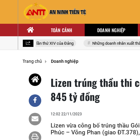
TOÀN CẢNH
DOANH NGHIỆP
i biểu toàn quốc lần thứ XIV của Đảng
Những doanh nhân xuất thân từ
Trang chủ
Doanh nghiệp
Lizen trúng thầu thi c
845 tỷ đồng
12:02 22/11/2023
Lizen vừa công bố trúng thầu Gói
Phúc – Võng Phan (giao ĐT.378),