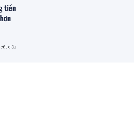
g tiền
 hơn
 cất giấu
ng dân
 tiền
năm chỉ
 Nhật