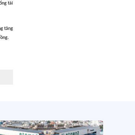
ổng tài
ng tăng
đồng.