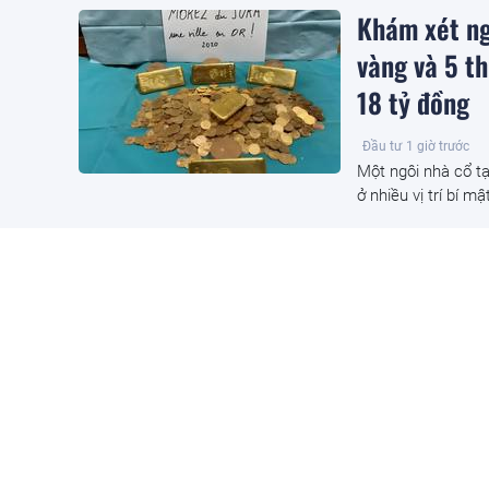
Khám xét ng
vàng và 5 th
18 tỷ đồng
Đầu tư
1 giờ trước
Một ngôi nhà cổ tạ
ở nhiều vị trí bí m
Trồng loại 
Ấn Độ bất ng
Đầu tư
1 giờ trước
Người nông dân tạ
từ việc bán hạt giố
'Trái cây h