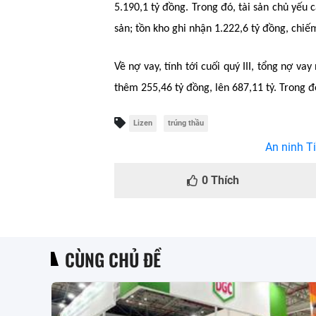
5.190,1 tỷ đồng. Trong đó, tài sản chủ yếu 
sản; tồn kho ghi nhận 1.222,6 tỷ đồng, chiế
Về nợ vay, tính tới cuối quý III, tổng nợ v
thêm 255,46 tỷ đồng, lên 687,11 tỷ. Trong đ
Lizen
trúng thầu
An ninh Ti
0
Thích
CÙNG CHỦ ĐỀ