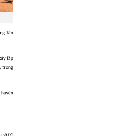
ờng Tân
xây lắp
; trong
3 huyện
u số 01