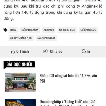
động của Angimex đạt 3.457 tỷ đồng, giảm 12% so với
cùng kỳ. Sau khi trừ các chi phí, công ty Angimex lỗ
ròng hơn 140 tỷ đồng trong khi cùng kỳ lãi gần 45 tỷ
đồng.
HoSE
Cổ phiếu AGM
Angimex
Cổ phiếu LQN
Cổ phiếu EVG
Licogy Quảng Ngãi
Everland Group
0
Thích
Chia sẻ
In
BÀI ĐỌC NHIỀU
Nhóm CII nâng sở hữu lên 11,9% vốn
PC1
Doanh nghiệp 7 'tháng tuổi' của Chủ