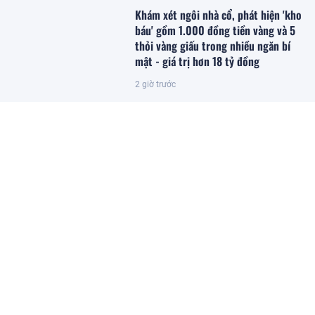
Khám xét ngôi nhà cổ, phát hiện 'kho
báu' gồm 1.000 đồng tiền vàng và 5
thỏi vàng giấu trong nhiều ngăn bí
mật - giá trị hơn 18 tỷ đồng
2 giờ trước
Trồng loại quả ‘đến từ thiên đường’
của Việt Nam, anh nông dân Ấn Độ
bất ngờ trúng lớn, chỉ bán hạt giống
cũng kiếm bộn tiền
2 giờ trước
'Trái cây hạnh phúc' của Việt Nam
được người Trung Quốc, Nhật Bản cực
mê, hàng loạt đại gia chạy đua mở
rộng diện tích
2 giờ trước