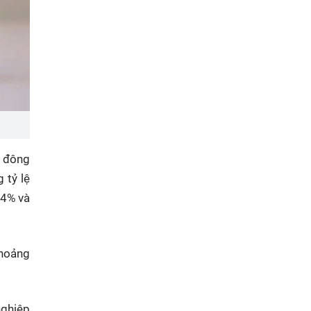
ổ đông
 tỷ lệ
 4% và
khoảng
nghiệp