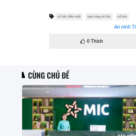
cổ tức tiền mặt
tạm ứng cổ tức
cổ tức
An ninh Ti
0
Thích
CÙNG CHỦ ĐỀ