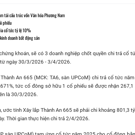
hằm tái cấu trúc vốn Văn hóa Phương Nam
i phiếu
ia cổ tức tỷ lệ 10%
kinh doanh bất động sản
 chứng khoán, sẽ có 3 doanh nghiệp chốt quyền chi trả cổ t
 từ ngày 30/3/2026 - 3/4/2026.
ắp Thành An 665 (MCK: TA6, sàn UPCoM) chi trả cổ tức nă
2,671%, tức cổ đông sở hữu 1 cổ phiếu sẽ được nhận 267,1
ền là 30/3/2026.
h, ước tính Xây lắp Thành An 665 sẽ phải chi khoảng 801,3 t
y. Thời gian thực hiện chi trả 2/4/2026.
P, sàn UPCoM) tạm ứng cổ tức năm 2025 cho cổ đông bằn