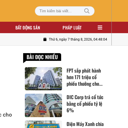
BẤT ĐỘNG SẢN
PHÁP LUẬT
Thứ 6, ngày 7 tháng 8, 2026, 04:48:05
BÀI ĐỌC NHIỀU
FPT sắp phát hành
hơn 171 triệu cổ
phiếu thưởng cho...
DIC Corp trả cổ tức
bằng cổ phiếu tỷ lệ
6%
c cho
Điện Máy Xanh chia