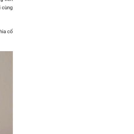
i cùng
hia cổ