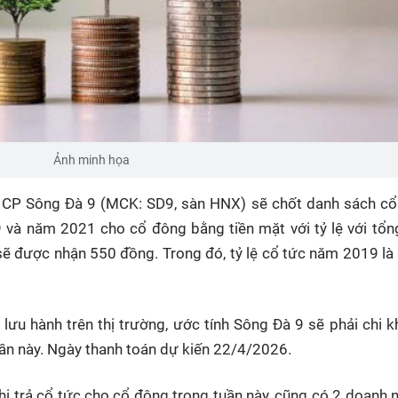
Ảnh minh họa
 CP Sông Đà 9 (MCK: SD9, sàn HNX) sẽ chốt danh sách c
 và năm 2021 cho cổ đông bằng tiền mặt với tỷ lệ với tổng
sẽ được nhận 550 đồng. Trong đó, tỷ lệ cổ tức năm 2019 là
 lưu hành trên thị trường, ước tính Sông Đà 9 sẽ phải chi 
lần này. Ngày thanh toán dự kiến 22/4/2026.
i trả cổ tức cho cổ đông trong tuần này, cũng có 2 doanh 