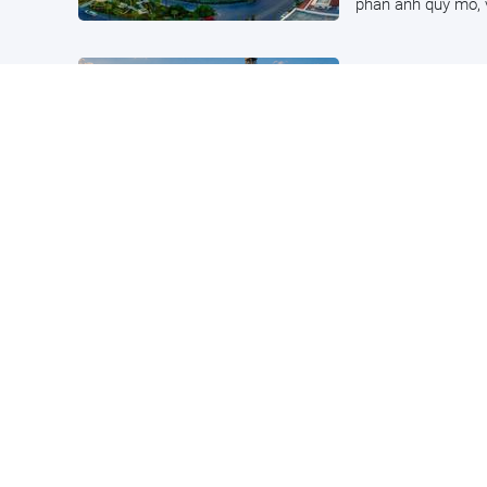
phản ánh quy mô, v
Khoan 600m 
lượng 1.160 
Đầu tư
6 giờ trước
Giếng khoan được 
dầu khí thương mạ
Một doanh n
dự án nhà ở
Góc kinh doanh
6 giờ
Công ty TNHH Bất 
tại phường Bồ Đề 
Chốt ngày c