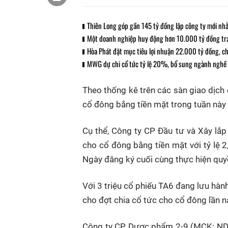
Thiên Long góp gần 145 tỷ đồng lập công ty mới n
Một doanh nghiệp huy động hơn 10.000 tỷ đồng trá
Hòa Phát đặt mục tiêu lợi nhuận 22.000 tỷ đồng, ch
MWG dự chi cổ tức tỷ lệ 20%, bổ sung ngành nghề 
Theo thống kê trên các sàn giao dịch
cổ đông bằng tiền mặt trong tuần này
Cụ thể, Công ty CP Đầu tư và Xây l
cho cổ đông bằng tiền mặt với tỷ lệ 
Ngày đăng ký cuối cùng thực hiện quy
Với 3 triệu cổ phiếu TA6 đang lưu hàn
cho đợt chia cổ tức cho cổ đông lần nà
Công ty CP Dược phẩm 2-9 (MCK: ND