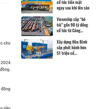
cổ tức tiền mặt
ngay sau khi lên sàn
Viconship sắp “bỏ
túi” gần 90 tỷ đồng
cổ tức từ Cảng...
Xây dựng Hòa Bình
ức cho
sắp phát hành hơn
51 triệu cổ...
m 2024
 đồng.
ỷ đồng
g tiền