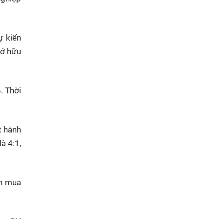
ự kiến
sở hữu
. Thời
t hành
à 4:1,
ền mua