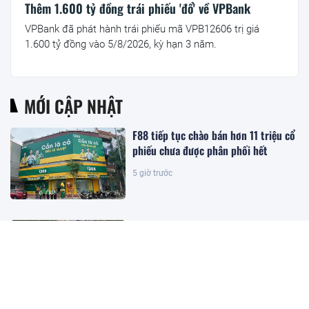
Thêm 1.600 tỷ đồng trái phiếu 'đổ' về VPBank
VPBank đã phát hành trái phiếu mã VPB12606 trị giá
1.600 tỷ đồng vào 5/8/2026, kỳ hạn 3 năm.
MỚI CẬP NHẬT
F88 tiếp tục chào bán hơn 11 triệu cổ
phiếu chưa được phân phối hết
5 giờ trước
The Magnolia: Nơi bản sắc cá nhân
hiện diện trong từng khung hình
sống
5 giờ trước