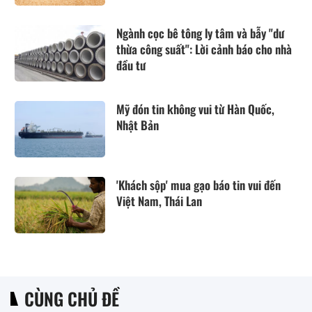
Ngành cọc bê tông ly tâm và bẫy "dư
thừa công suất": Lời cảnh báo cho nhà
đầu tư
Mỹ đón tin không vui từ Hàn Quốc,
Nhật Bản
'Khách sộp' mua gạo báo tin vui đến
Việt Nam, Thái Lan
CÙNG CHỦ ĐỀ