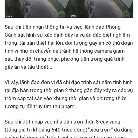
Sau khi tiếp nhận thông tin vụ việc, lãnh đạo Phòng
Cảnh sát hình sự xác định đây là vụ án đặc biệt nghiêm
trọng, tài sản thiệt hại lớn, đối tượng gây án có thủ đoạn
tinh vi như di chuyển né tránh hệ thống camera giám
sát, thay đổi trang phục, phương tiện trong quá trình
gây án và tẩu thoát...
Vì vậy, lãnh đạo đơn vị đã chỉ đạo trinh sát nắm tình hình
tại địa bàn trong thời gian 2 tháng gần đây xảy ra các vụ
trộm cắp tài sản vào khung thời gian và phương thức
tương tự để truy tìm thủ phạm.
Sau khi đột nhập vào nhà dân trộm hơn 8 cây vàng
(tổng giá trị khoảng 640 triệu đồng),"siêu trộm" đã dùng
nhiều thủ đoạn để trốn tránh sự truy xét của cơ quan