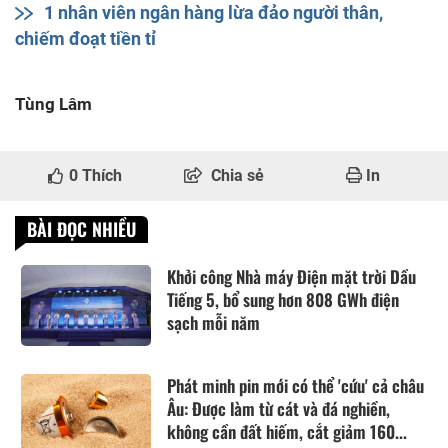
1 nhân viên ngân hàng lừa đảo người thân,
chiếm đoạt tiền tỉ
Tùng Lâm
0
Thích
Chia sẻ
In
BÀI ĐỌC NHIỀU
Khởi công Nhà máy Điện mặt trời Dầu
Tiếng 5, bổ sung hơn 808 GWh điện
sạch mỗi năm
Phát minh pin mới có thể 'cứu' cả châu
Âu: Được làm từ cát và đá nghiền,
không cần đất hiếm, cắt giảm 160...