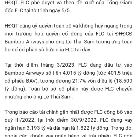
HĐQT FLC phê duyệt và theo đề xuất của Tổng Giám
đốc FLC tại tờ trình ngày 5/5.
HĐQT cũng uỷ quyền toàn bộ và không huỷ ngang trong
mọi trường hợp quyền cổ đông của FLC tại ĐHĐCĐ
Bamboo Airways cho ông Lê Thái Sâm tương ứng toàn
bộ số cổ phần sở hữu của FLC tại đây.
Tại thời điểm tháng 3/2023, FLC đang đầu tư vào
Bamboo Airways số tiền 4.015 tỷ đồng (tức 401,5 triệu
cổ phiếu BAV), tương đương 21,7% vốn điều lệ (18.500
tỷ đồng). Toàn bộ số cổ phần này được FLC chuyển
nhượng cho ông Lê Thái Sâm.
Trong báo cáo tài chính gần nhất được FLC công bố vào
quý III/2022, tại thời điểm 30/9/2022, FLC đang vay
ngắn hạn 3.193 tỷ và dài hạn là 1.822 tỷ đồng. Trong đó,
ngoài các khoản vay ngân hàng và trái phiếu, FLC còn