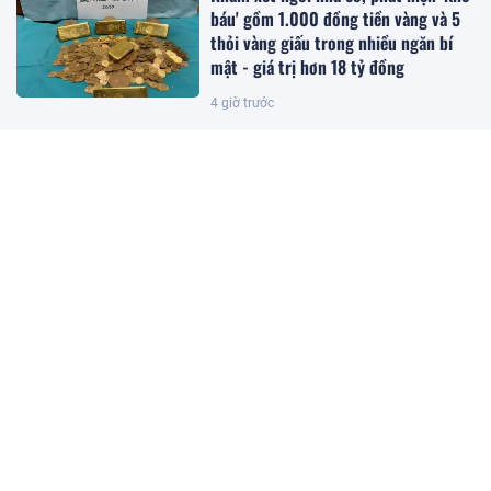
báu' gồm 1.000 đồng tiền vàng và 5
thỏi vàng giấu trong nhiều ngăn bí
mật - giá trị hơn 18 tỷ đồng
4 giờ trước
Trồng loại quả ‘đến từ thiên đường’
của Việt Nam, anh nông dân Ấn Độ
bất ngờ trúng lớn, chỉ bán hạt giống
cũng kiếm bộn tiền
4 giờ trước
'Trái cây hạnh phúc' của Việt Nam
được người Trung Quốc, Nhật Bản cực
mê, hàng loạt đại gia chạy đua mở
rộng diện tích
4 giờ trước