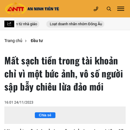
uất thân từ nhà giáo
Loạt doanh nhân nhóm Đông Âu
Trang chủ
Đầu tư
Mất sạch tiền trong tài khoản
chỉ vì một bức ảnh, vô số người
sập bẫy chiêu lừa đảo mới
16:01 24/11/2023
Chia sẻ