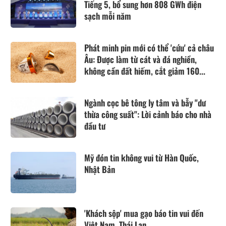
Tiếng 5, bổ sung hơn 808 GWh điện
sạch mỗi năm
Phát minh pin mới có thể 'cứu' cả châu
Âu: Được làm từ cát và đá nghiền,
không cần đất hiếm, cắt giảm 160...
Ngành cọc bê tông ly tâm và bẫy "dư
thừa công suất": Lời cảnh báo cho nhà
đầu tư
Mỹ đón tin không vui từ Hàn Quốc,
Nhật Bản
'Khách sộp' mua gạo báo tin vui đến
Việt Nam, Thái Lan