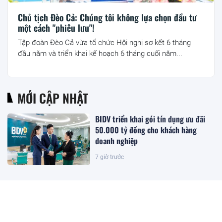
Chủ tịch Đèo Cả: Chúng tôi không lựa chọn đầu tư
một cách "phiêu lưu"!
Tập đoàn Đèo Cả vừa tổ chức Hội nghị sơ kết 6 tháng
đầu năm và triển khai kế hoạch 6 tháng cuối năm...
MỚI CẬP NHẬT
BIDV triển khai gói tín dụng ưu đãi
50.000 tỷ đồng cho khách hàng
doanh nghiệp
7 giờ trước
Gia hạn thời gian hoàn thiện điều
kiện khởi công 6 dự án lớn trên địa
bàn TP.Hà Nội