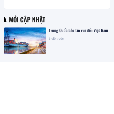
MỚI CẬP NHẬT
Trung Quốc báo tin vui đến Việt Nam
6 giờ trước
Khối đá lớn đổ sập, cỗ máy đào hầm
nặng 3.500 tấn biến mất trong lòng
đất, 20 người bất ngờ hò reo vì thành
công lớn
6 giờ trước
Tổ chức tín dụng nước ngoài được sử
dụng tài khoản ngân hàng ở Việt Nam