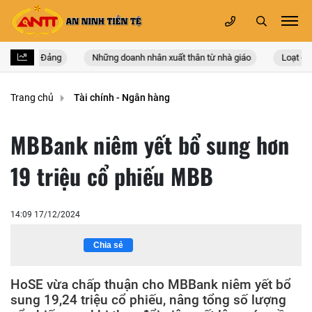
ứ XIV của Đảng
Những doanh nhân xuất thân từ nhà giáo
Loạt doa
Trang chủ
Tài chính - Ngân hàng
MBBank niêm yết bổ sung hơn
19 triệu cổ phiếu MBB
14:09 17/12/2024
Chia sẻ
HoSE vừa chấp thuận cho MBBank niêm yết bổ
sung 19,24 triệu cổ phiếu, nâng tổng số lượng