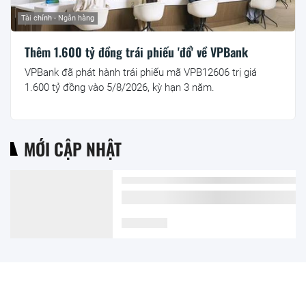
Tài chính - Ngân hàng
Thêm 1.600 tỷ đồng trái phiếu 'đổ' về VPBank
VPBank đã phát hành trái phiếu mã VPB12606 trị giá
1.600 tỷ đồng vào 5/8/2026, kỳ hạn 3 năm.
MỚI CẬP NHẬT
Xe điện giờ đã rẻ hơn xe hybrid
7 giờ trước
Kết quả xổ số Vietlott ngày
8/8/2026