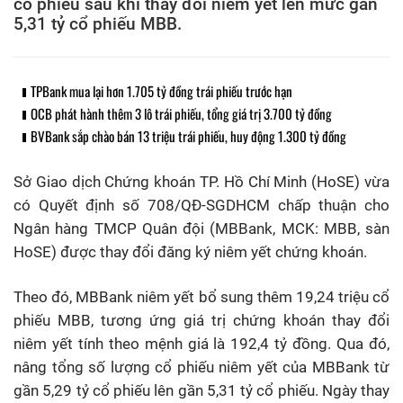
cổ phiếu sau khi thay đổi niêm yết lên mức gần
5,31 tỷ cổ phiếu MBB.
TPBank mua lại hơn 1.705 tỷ đồng trái phiếu trước hạn
OCB phát hành thêm 3 lô trái phiếu, tổng giá trị 3.700 tỷ đồng
BVBank sắp chào bán 13 triệu trái phiếu, huy động 1.300 tỷ đồng
Sở Giao dịch Chứng khoán TP. Hồ Chí Minh (HoSE) vừa
có Quyết định số 708/QĐ-SGDHCM chấp thuận cho
Ngân hàng TMCP Quân đội (MBBank, MCK: MBB, sàn
HoSE) được thay đổi đăng ký niêm yết chứng khoán.
Theo đó, MBBank niêm yết bổ sung thêm 19,24 triệu cổ
phiếu MBB, tương ứng giá trị chứng khoán thay đổi
niêm yết tính theo mệnh giá là 192,4 tỷ đồng. Qua đó,
nâng tổng số lượng cổ phiếu niêm yết của MBBank từ
gần 5,29 tỷ cổ phiếu lên gần 5,31 tỷ cổ phiếu. Ngày thay